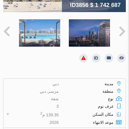
ID3856
$ 1 742 687
مدينة
دبي
منطقة
مرسى دبي
نوع
شقة
غرف نوم
3
2
مكان السكن
139.35 م
موعد الانتهاء
2026