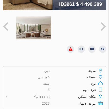
ID3961
$ 4 490 389
مدينة
دبي
منطقة
خور دبي
نوع
شقة
غرف نوم
3
2
مكان السكن
333.05 م
موعد الانتهاء
2026