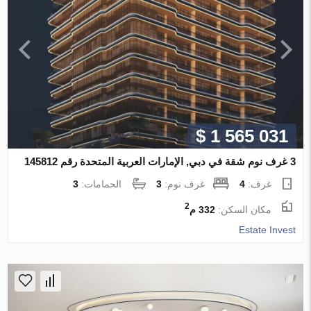
$ 1 565 031
3 غرف نوم شقة في دبي, الإمارات العربية المتحدة رقم 145812
غرف:
4
غرف نوم:
3
الحمامات:
3
2
مكان السكن:
332 م
Estate Invest