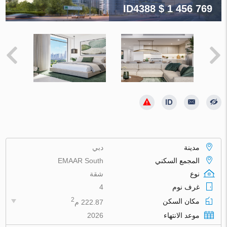
ID4388
$ 1 456 769
مدينة
دبي
المجمع السكني
EMAAR South
نوع
شقة
غرف نوم
4
2
مكان السكن
222.87 م
موعد الانتهاء
2026