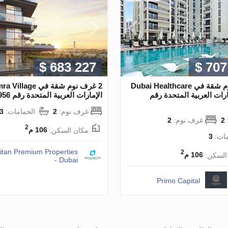
$ 683 227
$ 707
2 غرف نوم شقة في Dubai Healthcare
الإمارات العربية المتحدة رقم
الإمارات العربية المتحدة رقم 129956
غرف نوم:
2
الحمامات:
3
2
غرف نوم:
2
2
مكان السكن:
106 م
مات:
3
itan Premium Properties
2
السكن:
106 م
- Dubai
Primo Capital