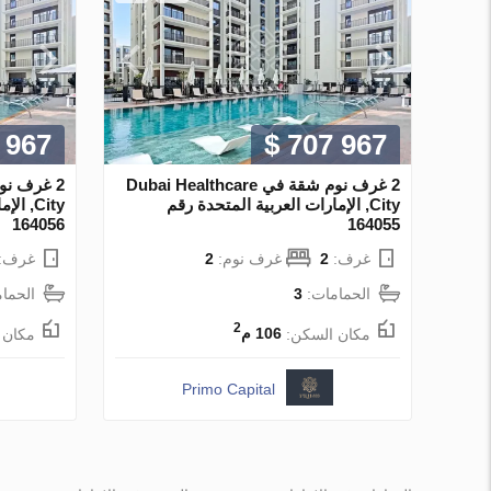
 967
$ 707 967
2 غرف نوم شقة في Dubai Healthcare
City, الإمارات العربية المتحدة رقم
City, 
164056
164055
غرف:
2
غرف نوم:
2
غرف:
الحمامات:
3
الحما
2
مكان السكن:
106 م
مكان 
Primo Capital