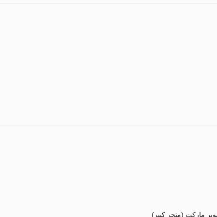
بر ماركت (متجر كبير)