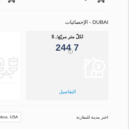
DUBAI - الإحصائيات
لكلّ متر مربّع؛, $
7 244
التفاصيل
اختر مدينة للمقارنة