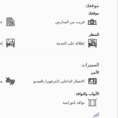
موقعك
موقعك
قريب من المدارس
حي
المنظر
إطلالة على المدينة
إط
المميزات
الأمن
الاتصال الداخلي (انترفون) بالفيديو
سل
الأبواب والنوافذ
نوافذ بانورامية
أكثر