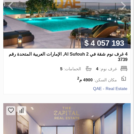
$ 4 057 193
4 غرف نوم شقة في Al Sufouh 2, الإمارات العربية المتحدة رقم
3739
غرف نوم:
4
الحمامات:
5
2
مكان السكن:
4900 م
QAE - Real Estate