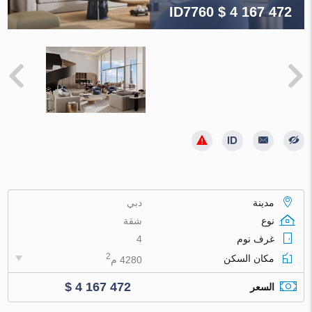
ID7760
$ 4 167 472
مدينة
دبي
نوع
شقة
غرف نوم
4
2
مكان السكن
4280 م
$ 4 167 472
السعر