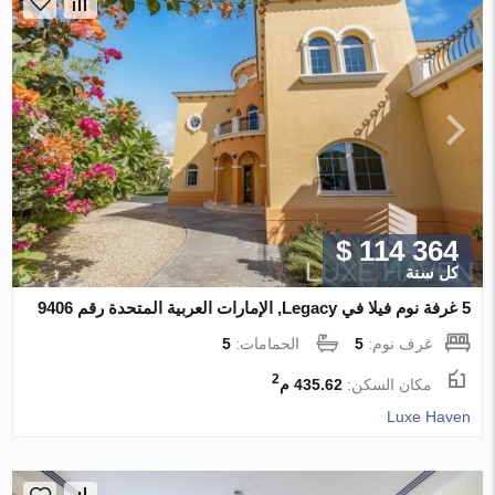
$ 114 364
كل سنة
5 غرفة نوم فيلا في Legacy, الإمارات العربية المتحدة رقم 9406
غرف نوم:
5
الحمامات:
5
2
مكان السكن:
435.62 م
Luxe Haven