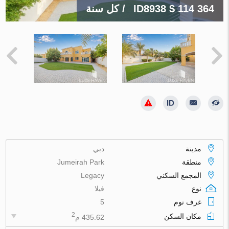
$ 114 364
ID8938
/ كل سنة
مدينة
دبي
منطقة
Jumeirah Park
المجمع السكني
Legacy
نوع
فيلا
غرف نوم
5
2
مكان السكن
435.62 م