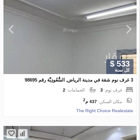
$ 533
كل سنة
3 غرف نوم شقة في مدينة الرياض, السُّعُودِيَّة رقم 98695
غرف نوم:
3
الحمامات:
2
2
مكان السكن:
437 م
The Right Choice Realestate