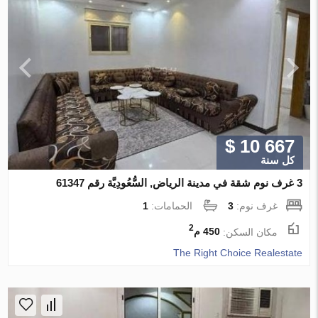
$ 10 667
كل سنة
3 غرف نوم شقة في مدينة الرياض, السُّعُودِيَّة رقم 61347
غرف نوم:
3
الحمامات:
1
2
مكان السكن:
450 م
The Right Choice Realestate