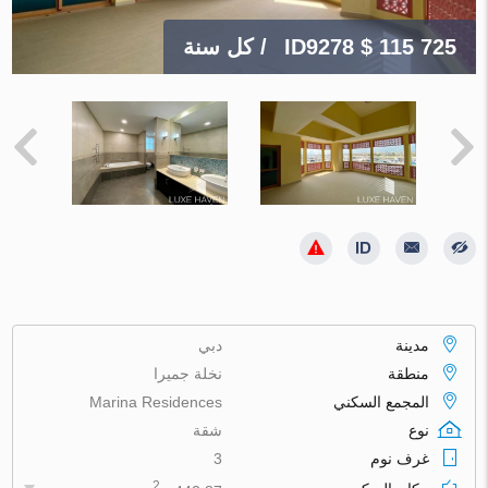
$ 115 725
ID9278
/ كل سنة
مدينة
دبي
منطقة
نخلة جميرا
المجمع السكني
Marina Residences
نوع
شقة
غرف نوم
3
2