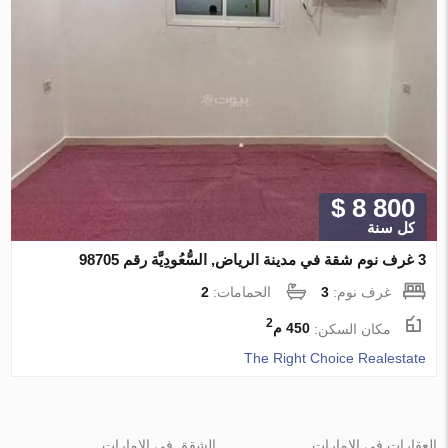
$ 8 800
كل سنة
3 غرف نوم شقة في مدينة الرياض, السُّعُودِيَّة رقم 98705
غرف نوم:
3
الحمامات:
2
2
مكان السكن:
450 م
The Right Choice Realestate
العقارات في الإمارات
الشقق في الإمارات