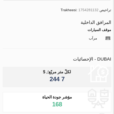
تراخيص Trakheesi:
1754281132
المرافق الداخلية
موقف السيارات
مرآب
DUBAI - الإحصائيات
لكلّ متر مربّع؛, $
7 244
مؤشر جودة الحياة
168