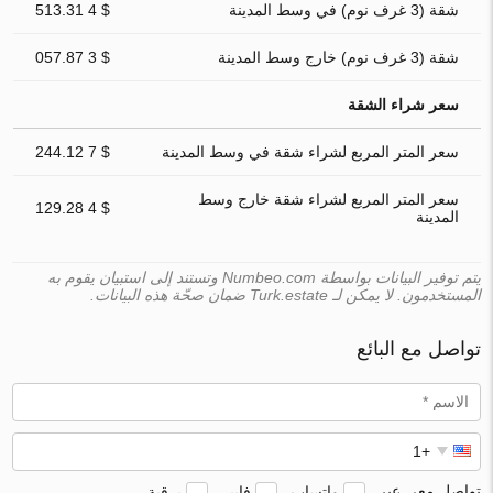
شقة (3 غرف نوم) في وسط المدينة
$ 4 513.31
شقة (3 غرف نوم) خارج وسط المدينة
$ 3 057.87
سعر شراء الشقة
سعر المتر المربع لشراء شقة في وسط المدينة
$ 7 244.12
سعر المتر المربع لشراء شقة خارج وسط
$ 4 129.28
المدينة
يتم توفير البيانات بواسطة Numbeo.com وتستند إلى استبيان يقوم به
المستخدمون. لا يمكن لـ Turk.estate ضمان صحّة هذه البيانات.
تواصل مع البائع
تواصل معي عبر
واتساب
فايبر
برقية