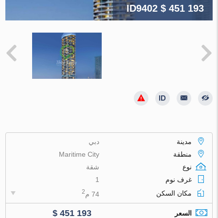
ID9402
$ 451 193
مدينة
دبي
منطقة
Maritime City
نوع
شقة
غرف نوم
1
2
مكان السكن
74 م
$ 451 193
السعر