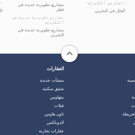
الفلل في ٱلسُّعُوْدِيَّة
ال
مشاريع تطويرية جديدة في
قطر
الفلل في البحرين
ال
مشاريع تطويرية جديدة في
ٱلسُّعُوْدِيَّة
مشاريع تطويرية جديدة في
البحرين
العقارات
يسية
منشآت جديدة
شقق سكنية
ة
بنتهاوس
ات
فيلات
لخريطة
تاون هاوس
ل
الدوبلكس
عقارات تجارية