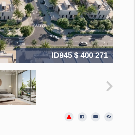
ID945
$ 400 271