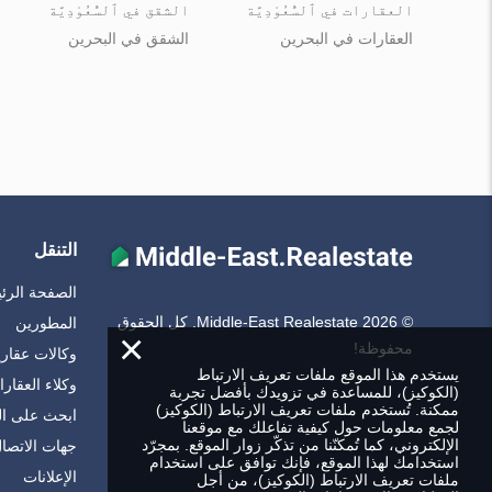
العقارات في ٱلسُّعُوْدِيَّة
الشقق في ٱلسُّعُوْدِيَّة
العقارات في البحرين
الشقق في البحرين
التنقل
الصفحة الرئ
© Middle-East Realestate 2026. كل الحقوق
المطورين
×
محفوظة!
وكالات عقاري
يستخدم هذا الموقع ملفات تعريف الارتباط
وكلاء العقار
(الكوكيز)، للمساعدة في تزويدك بأفضل تجربة
ممكنة. تُستخدم ملفات تعريف الارتباط (الكوكيز)
ابحث على ا
لجمع معلومات حول كيفية تفاعلك مع موقعنا
الإلكتروني، كما تُمكنّنا من تذكّر زوار الموقع. بمجرّد
جهات الاتصا
استخدامك لهذا الموقع، فإنك توافق على استخدام
الإعلانات
ملفات تعريف الارتباط (الكوكيز)، من أجل