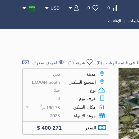
0
0
USD
عليمات
الإعلانات
 في قائمة الرغبات
(
0
)
شوهد (1)
اعرض سعرك
مدينة
دبي
المجمع السكني
EMAAR South
نوع
فيلا
غرف نوم
3
2
مكان السكن
190.76 م
موعد الانتهاء
2025
$ 400 271
السعر