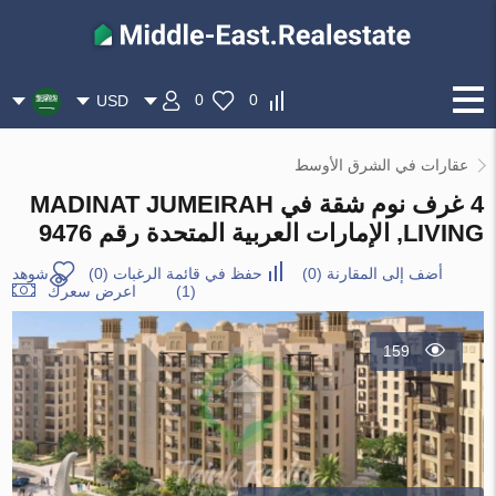
0
0
USD
عقارات في الشرق الأوسط
4 غرف نوم شقة في MADINAT JUMEIRAH
LIVING, الإمارات العربية المتحدة رقم 9476
أضف إلى المقارنة
(
0
)
حفظ في قائمة الرغبات
(
0
)
شوهد
(1)
اعرض سعرك
159