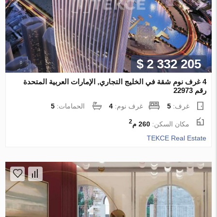
$ 2 332 205
4 غرف نوم شقة في الخليج التجاري, الإمارات العربية المتحدة
رقم 22973
غرف:
5
غرف نوم:
4
الحمامات:
5
2
مكان السكن:
260 م
TEKCE Real Estate