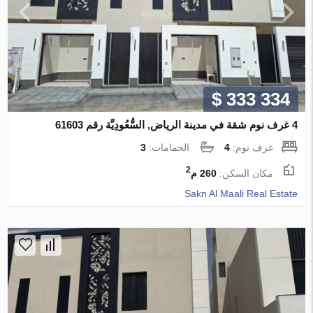
$ 333 334
4 غرف نوم شقة في مدينة الرياض, السُّعُودِيَّة رقم 61603
غرف نوم:
4
الحمامات:
3
2
مكان السكن:
260 م
Sakn Al Maali Real Estate