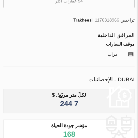
54 عقارات أكثر
تراخيص Trakheesi:
1176318966
المرافق الداخلية
موقف السيارات
مرآب
DUBAI - الإحصائيات
لكلّ متر مربّع؛, $
7 244
مؤشر جودة الحياة
168