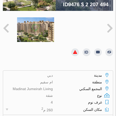
ID9476
$ 2 207 494
مدينة
دبي
منطقة
ام سقيم
المجمع السكني
Madinat Jumeirah Living
نوع
شقة
غرف نوم
4
2
مكان السكن
260 م