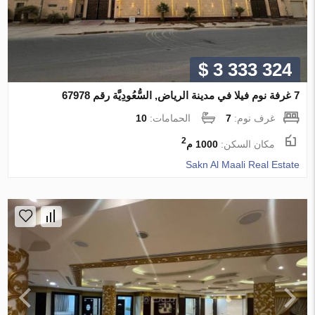
$ 3 333 324
7 غرفة نوم فيلا في مدينة الرياض, السُّعُودِيَّة رقم 67978
غرف نوم:
7
الحمامات:
10
2
مكان السكن:
1000 م
Sakn Al Maali Real Estate