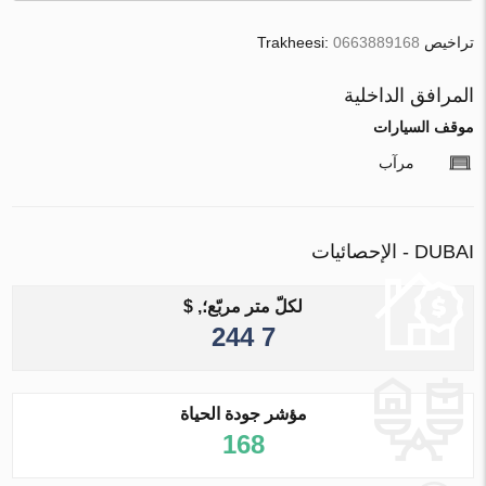
تراخيص Trakheesi:
0663889168
المرافق الداخلية
موقف السيارات
مرآب
DUBAI - الإحصائيات
لكلّ متر مربّع؛, $
7 244
مؤشر جودة الحياة
168