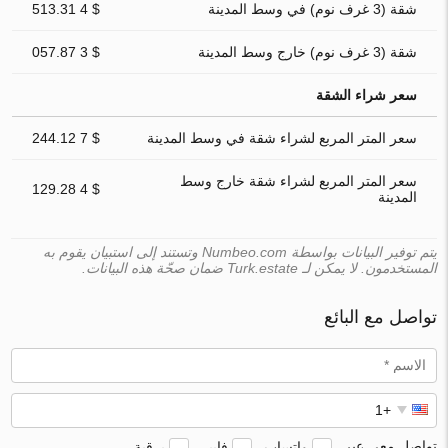
شقة (3 غرف نوم) في وسط المدينة
$ 4 513.31
شقة (3 غرف نوم) خارج وسط المدينة
$ 3 057.87
سعر شراء الشقة
سعر المتر المربع لشراء شقة في وسط المدينة
$ 7 244.12
سعر المتر المربع لشراء شقة خارج وسط
$ 4 129.28
المدينة
يتم توفير البيانات بواسطة Numbeo.com وتستند إلى استبيان يقوم به
المستخدمون. لا يمكن لـ Turk.estate ضمان صحّة هذه البيانات.
تواصل مع البائع
تواصل معي عبر
واتساب
فايبر
برقية