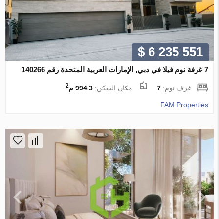
$ 6 235 551
7 غرفة نوم فيلا في دبي, الإمارات العربية المتحدة رقم 140266
2
غرف نوم:
7
مكان السكن:
994.3 م
FAM Properties