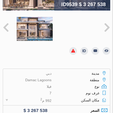
ID9539
$ 3 267 538
مدينة
دبي
منطقة
Damac Lagoons
نوع
فيلا
غرف نوم
7
2
مكان السكن
992 م
$ 3 267 538
السعر