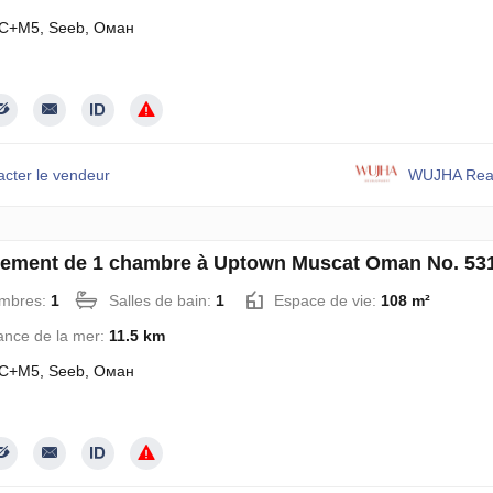
C+M5, Seeb, Оман
acter le vendeur
WUJHA Real
ement de 1 chambre à Uptown Muscat Oman No. 53
mbres:
1
Salles de bain:
1
Espace de vie:
108 m²
ance de la mer:
11.5 km
C+M5, Seeb, Оман