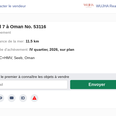
acter le vendeur
WUJHA Real
l 7 à Oman No. 53116
pement
ance de la mer:
11.5 km
ée d'achèvement:
IV quartier, 2026, sur plan
C+HMV, Seeb, Oman
le premier à connaître les objets à vendre
Envoyer
 donne mon consentement au traitement de mes données personnelle
mément à la Politique de confidentialité