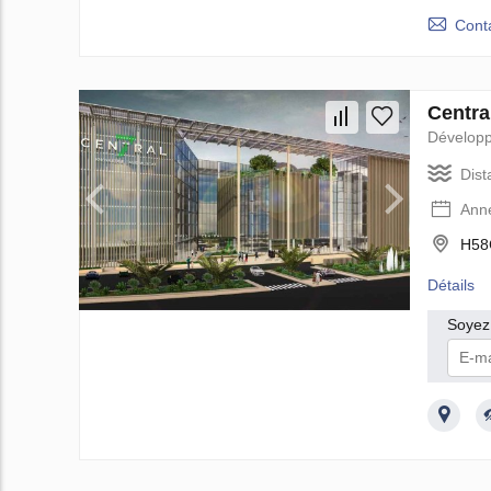
Cont
Centra
Dévelop
Dist
Ann
H58
Détails
Soyez 
Je
confor