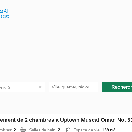
t Al
scat,
Recherc
Prix, $
ement de 2 chambres à Uptown Muscat Oman No. 5
mbres:
2
Salles de bain:
2
Espace de vie:
139 m²