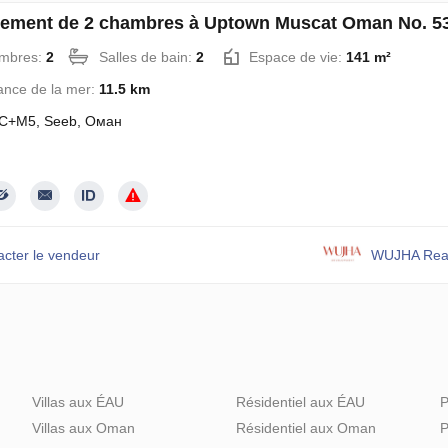
ement de 2 chambres à Uptown Muscat Oman No. 5
mbres:
2
Salles de bain:
2
Espace de vie:
141 m²
ance de la mer:
11.5 km
C+M5, Seeb, Оман
acter le vendeur
WUJHA Real
Villas aux ÉAU
Résidentiel aux ÉAU
P
Villas aux Oman
Résidentiel aux Oman
P