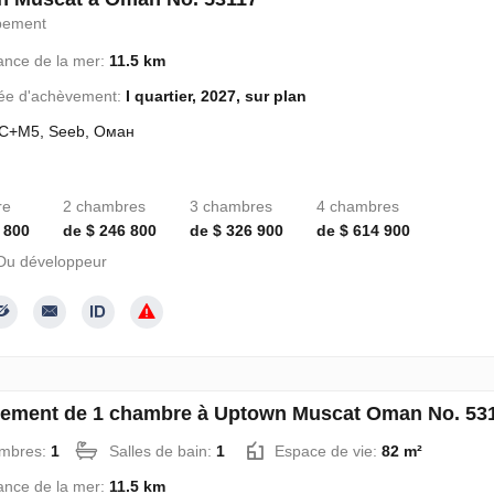
pement
ance de la mer:
11.5 km
ée d'achèvement:
I quartier, 2027, sur plan
C+M5, Seeb, Оман
re
2 chambres
3 chambres
4 chambres
 800
de $ 246 800
de $ 326 900
de $ 614 900
Du développeur
ement de 1 chambre à Uptown Muscat Oman No. 53
mbres:
1
Salles de bain:
1
Espace de vie:
82 m²
ance de la mer:
11.5 km