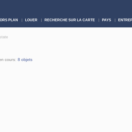
ORS PLAN
LOUER
RECHERCHE SUR LA CARTE
PAYS
ENTREP
tate
en cours:
8 objets