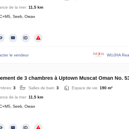
ance de la mer:
11.5 km
C+M5, Seeb, Оман
acter le vendeur
WUJHA Real
ement de 3 chambres à Uptown Muscat Oman No. 5
mbres:
3
Salles de bain:
3
Espace de vie:
190 m²
ance de la mer:
11.5 km
C+M5, Seeb, Оман