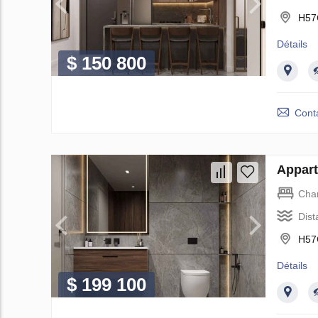
H57
Détails
$ 150 800
Cont
Appart
Cha
Dist
H57
Détails
$ 199 100