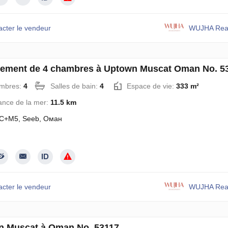
acter le vendeur
WUJHA Real
ement de 4 chambres à Uptown Muscat Oman No. 5
mbres:
4
Salles de bain:
4
Espace de vie:
333 m²
ance de la mer:
11.5 km
C+M5, Seeb, Оман
acter le vendeur
WUJHA Real
n Muscat à Oman No. 53117