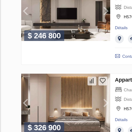
Dist
H57
Détails
$ 246 800
Cont
Appart
Cha
Dist
H57
Détails
$ 326 900