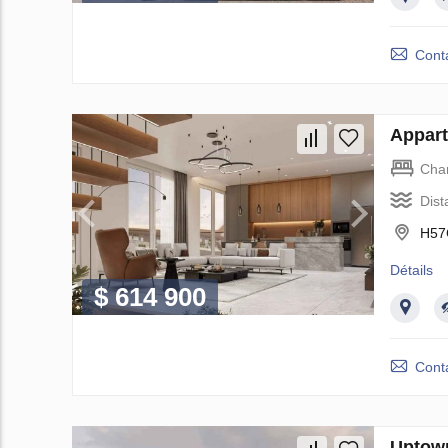
Cont
Appart
Cha
Dist
H57
Détails
$ 614 900
Cont
Uptow