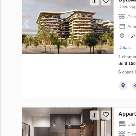
Dévelop
Dist
Ann
H57
Détails
1 chamb
de $ 150
6
objets 
Appart
Cha
Dist