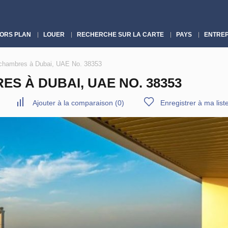
ORS PLAN
LOUER
RECHERCHE SUR LA CARTE
PAYS
ENTREP
chambres à Dubai, UAE No. 38353
S À DUBAI, UAE NO. 38353
Ajouter à la comparaison
(
0
)
Enregistrer à ma list