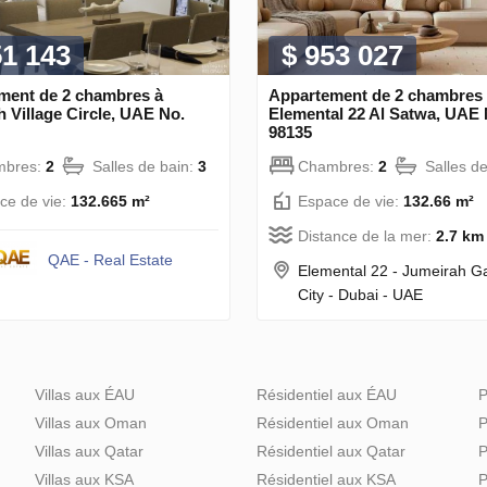
51 143
$ 953 027
ment de 2 chambres à
Appartement de 2 chambres
 Village Circle, UAE No.
Elemental 22 Al Satwa, UAE 
98135
mbres:
2
Salles de bain:
3
Chambres:
2
Salles d
ce de vie:
132.665 m²
Espace de vie:
132.66 m²
Distance de la mer:
2.7 km
QAE - Real Estate
Elemental 22 - Jumeirah G
City - Dubai - UAE
Villas aux ÉAU
Résidentiel aux ÉAU
P
Villas aux Oman
Résidentiel aux Oman
P
Villas aux Qatar
Résidentiel aux Qatar
P
Villas aux KSA
Résidentiel aux KSA
P