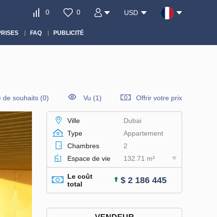
0
0
USD
RISES
FAQ
PUBLICITÉ
e de souhaits
(
0
)
Vu (1)
Offrir votre prix
Ville
Dubai
Type
Appartement
Chambres
2
Espace de vie
132.71 m²
Le coût
$ 2 186 445
total