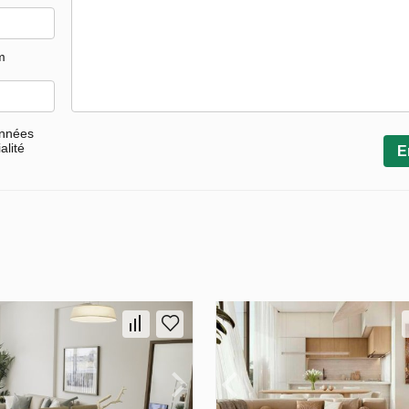
m
onnées
alité
E