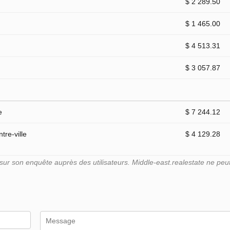
$ 2 289.50
$ 1 465.00
$ 4 513.31
$ 3 057.87
e
$ 7 244.12
tre-ville
$ 4 129.28
r son enquête auprès des utilisateurs. Middle-east.realestate ne peut