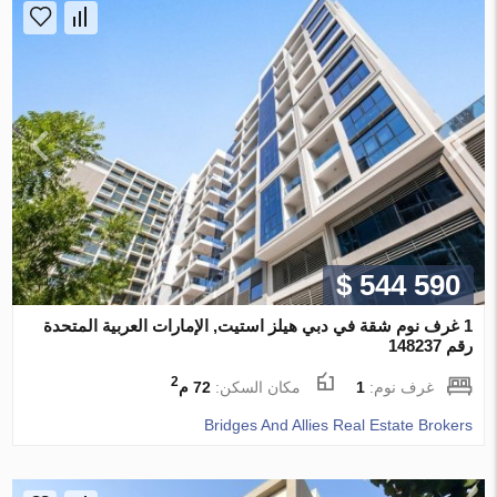
$ 544 590
1 غرف نوم شقة في دبي هيلز استيت, الإمارات العربية المتحدة
رقم 148237
2
غرف نوم:
1
مكان السكن:
72 م
Bridges And Allies Real Estate Brokers