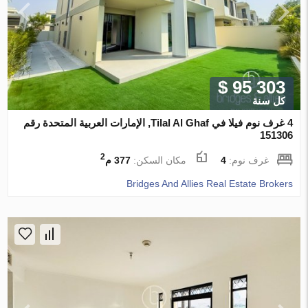
$ 95 303
كل سنة
4 غرف نوم فيلا في Tilal Al Ghaf, الإمارات العربية المتحدة رقم
151306
2
غرف نوم:
4
مكان السكن:
377 م
Bridges And Allies Real Estate Brokers