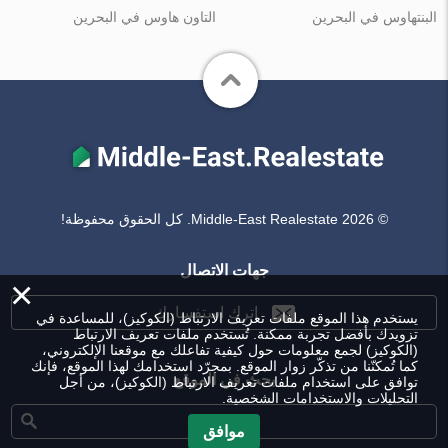
البنتهاوس في البحرين
التاون هاوس في البحرين
© Middle-East Realestate 2026. كل الحقوق محفوظة!
جهات الاتصال
×
اترك استفسارك
يستخدم هذا الموقع ملفات تعريف الارتباط (الكوكيز)، للمساعدة في
تزويدك بأفضل تجربة ممكنة. تُستخدم ملفات تعريف الارتباط
(الكوكيز) لجمع معلومات حول كيفية تفاعلك مع موقعنا الإلكتروني،
كما تُمكنّنا من تذكّر زوار الموقع. بمجرّد استخدامك لهذا الموقع، فإنك
بحث في الموقع
توافق على استخدام ملفات تعريف الارتباط (الكوكيز)، من أجل
التحليلات والاستخدامات الشخصية.
موافق