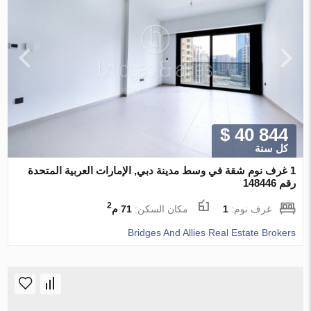
$ 40 844
كل سنة
1 غرف نوم شقة في وسط مدينة دبي, الإمارات العربية المتحدة
رقم 148446
2
غرف نوم:
1
مكان السكن:
71 م
Bridges And Allies Real Estate Brokers