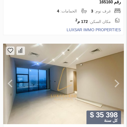
رقم 165160
غرف نوم:
3
الحمامات:
4
2
مكان السكن:
172 م
LUXSAR IMMO PROPERTIES
$ 35 398
كل سنة