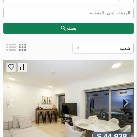
بحث
شعبية
$ 44 928