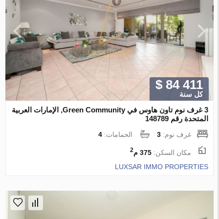
$ 84 411
كل سنة
3 غرف نوم تاون هاوس في Green Community, الإمارات العربية
المتحدة رقم 148789
غرف نوم:
3
الحمامات:
4
2
مكان السكن:
375 م
LUXSAR IMMO PROPERTIES