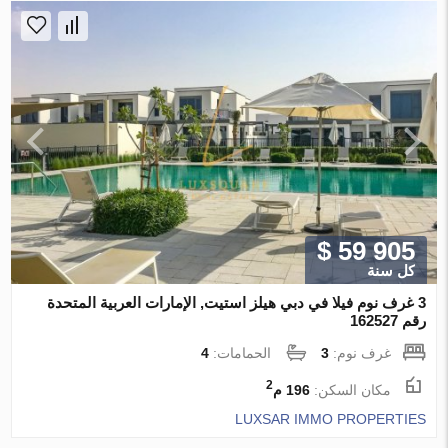
$ 59 905
كل سنة
3 غرف نوم فيلا في دبي هيلز استيت, الإمارات العربية المتحدة
رقم 162527
غرف نوم:
3
الحمامات:
4
2
مكان السكن:
196 م
LUXSAR IMMO PROPERTIES