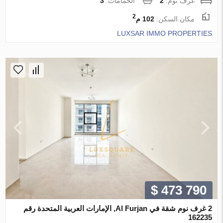
غرف نوم:
2
الحمامات:
3
2
مكان السكن:
102 م
LUXSAR IMMO PROPERTIES
$ 473 790
2 غرف نوم شقة في Al Furjan, الإمارات العربية المتحدة رقم
162235