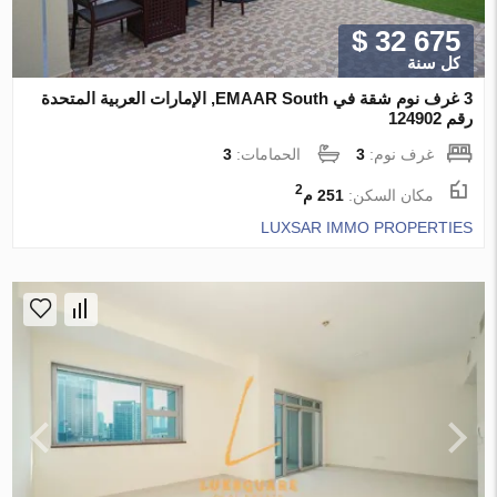
$ 32 675
كل سنة
3 غرف نوم شقة في EMAAR South, الإمارات العربية المتحدة
رقم 124902
غرف نوم:
3
الحمامات:
3
2
مكان السكن:
251 م
LUXSAR IMMO PROPERTIES