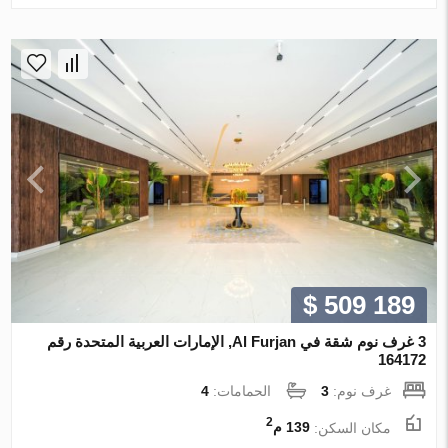
$ 509 189
3 غرف نوم شقة في Al Furjan, الإمارات العربية المتحدة رقم
164172
غرف نوم:
3
الحمامات:
4
2
مكان السكن:
139 م