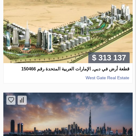
$ 313 137
قطعة أرض في دبي, الإمارات العربية المتحدة رقم 150466
West Gate Real Estate