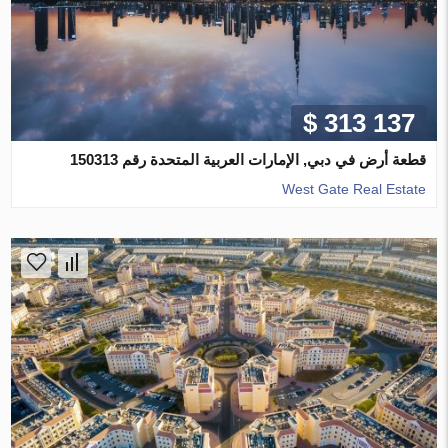
$ 313 137
قطعة أرض في دبي, الإمارات العربية المتحدة رقم 150313
West Gate Real Estate