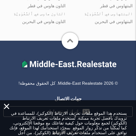
البنتهاوس في قطر
التاون هاوس في قطر
البنتهاوس في ٱلسُّعُوْدِيَّة
التاون هاوس في ٱلسُّعُوْدِيَّة
البنتهاوس في البحرين
التاون هاوس في البحرين
© Middle-East Realestate 2026. كل الحقوق محفوظة!
جهات الاتصال
×
اترك استفسارك
يستخدم هذا الموقع ملفات تعريف الارتباط (الكوكيز)، للمساعدة في
تزويدك بأفضل تجربة ممكنة. تُستخدم ملفات تعريف الارتباط
(الكوكيز) لجمع معلومات حول كيفية تفاعلك مع موقعنا الإلكتروني،
كما تُمكنّنا من تذكّر زوار الموقع. بمجرّد استخدامك لهذا الموقع، فإنك
بحث في الموقع
توافق على استخدام ملفات تعريف الارتباط (الكوكيز)، من أجل