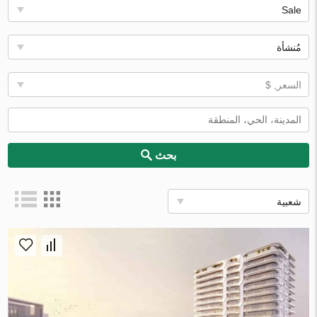
Sale
مُنشأة
السعر, $
بحث
شعبية