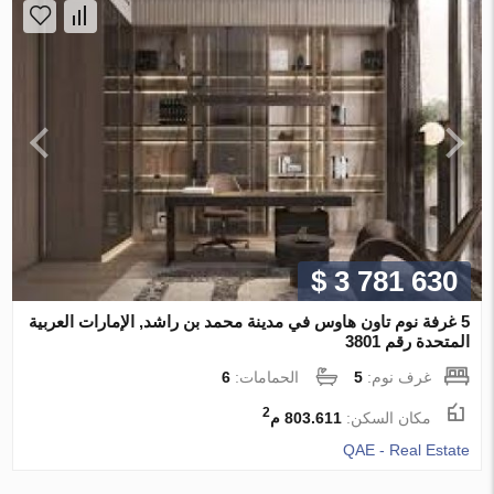
$ 3 781 630
5 غرفة نوم تاون هاوس في مدينة محمد بن راشد, الإمارات العربية
المتحدة رقم 3801
غرف نوم:
5
الحمامات:
6
2
مكان السكن:
803.611 م
QAE - Real Estate