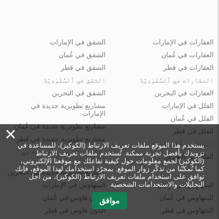
العقارات في الإمارات
الشقق في الإمارات
العقارات في عُمان
الشقق في عُمان
العقارات في قطر
الشقق في قطر
العقارات في ٱلسُّعُوْدِيَّة
الشقق في ٱلسُّعُوْدِيَّة
العقارات في البحرين
الشقق في البحرين
الفلل في الإمارات
مشاريع تطويرية جديدة في
الإمارات
الفلل في عُمان
مشاريع تطويرية جديدة في عُمان
×
الفلل في قطر
مشاريع تطويرية جديدة في قطر
الفلل في ٱلسُّعُوْدِيَّة
يستخدم هذا الموقع ملفات تعريف الارتباط (الكوكيز)، للمساعدة في
مشاريع تطويرية جديدة في
تزويدك بأفضل تجربة ممكنة. تُستخدم ملفات تعريف الارتباط
الفلل في البحرين
ٱلسُّعُوْدِيَّة
(الكوكيز) لجمع معلومات حول كيفية تفاعلك مع موقعنا الإلكتروني،
كما تُمكنّنا من تذكّر زوار الموقع. بمجرّد استخدامك لهذا الموقع، فإنك
مشاريع تطويرية جديدة في البحرين
توافق على استخدام ملفات تعريف الارتباط (الكوكيز)، من أجل
التحليلات والاستخدامات الشخصية.
البنتهاوس في الإمارات
البنتهاوس في الإمارات
البنتهاوس في عُمان
التاون هاوس في عُمان
موافق
البنتهاوس في قطر
التاون هاوس في قطر