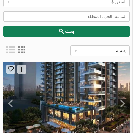
السعر, $
بحث
شعبية