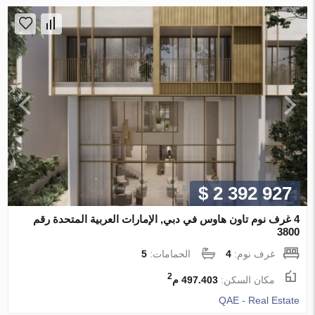
$ 2 392 927
4 غرف نوم تاون هاوس في دبي, الإمارات العربية المتحدة رقم
3800
غرف نوم:
4
الحمامات:
5
2
مكان السكن:
497.403 م
QAE - Real Estate