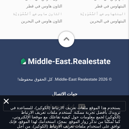
البنتهاوس في قطر
التاون هاوس في قطر
البنتهاوس في ٱلسُّعُوْدِيَّة
التاون هاوس في ٱلسُّعُوْدِيَّة
البنتهاوس في البحرين
التاون هاوس في البحرين
© Middle-East Realestate 2026. كل الحقوق محفوظة!
جهات الاتصال
×
اترك استفسارك
يستخدم هذا الموقع ملفات تعريف الارتباط (الكوكيز)، للمساعدة في
تزويدك بأفضل تجربة ممكنة. تُستخدم ملفات تعريف الارتباط
(الكوكيز) لجمع معلومات حول كيفية تفاعلك مع موقعنا الإلكتروني،
كما تُمكنّنا من تذكّر زوار الموقع. بمجرّد استخدامك لهذا الموقع، فإنك
بحث في الموقع
توافق على استخدام ملفات تعريف الارتباط (الكوكيز)، من أجل