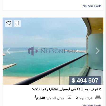
Nelson Park
$ 494 507
2 غرف نوم شقة في لوسيل, Qatar رقم 57208
2
غرف نوم:
2
مكان السكن:
130 م
Nelson Park