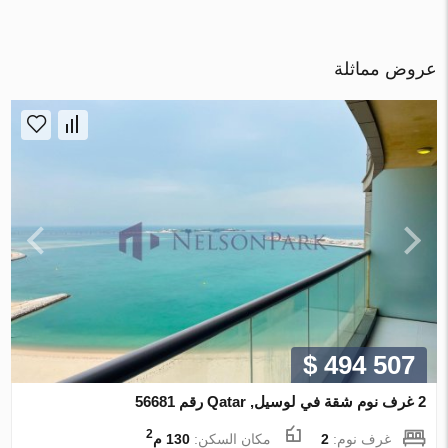
عروض مماثلة
$ 494 507
2 غرف نوم شقة في لوسيل, Qatar رقم 56681
2
غرف نوم:
2
مكان السكن:
130 م