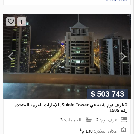
$ 503 743
2 غرف نوم شقة في Sulafa Tower, الإمارات العربية المتحدة
رقم 1505
غرف نوم:
2
الحمامات:
3
2
مكان السكن:
130 م