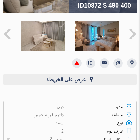
ID10872
$ 490 400
عرض على الخريطة
مدينة
دبي
منطقة
دائرة قرية جميرا
نوع
شقة
غرف نوم
2
2
مكان السكن