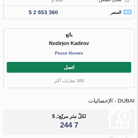
464 م
$ 2 653 360
السعر
بائع
Nodirjon Kadirov
Peace Homes
اتصل
385 عقارات أكثر
DUBAI - الإحصائيات
لكلّ متر مربّع؛, $
7 244