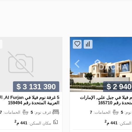
$ 3 131 390
$ 2 940
م فيلا في جبل علي, الإمارات
5 غرفة نوم 
دة رقم 165710
العربية المتحدة رقم 159494
وم:
5
الحمامات:
7
غرف نوم:
5
الحمامات:
7
2
2
السكن:
441 م
مكان السكن:
441 م