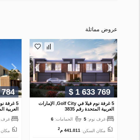
عروض مماثلة
 784
$ 1 633 769
5 غرفة نوم فيلا في Golf City, الإمارات
5 غرفة نو
العربية المتحدة رقم 3835
العربية المتح
غرف نوم:
5
الحمامات:
6
غرف ن
2
مكان السكن:
441.011 م
مكان 