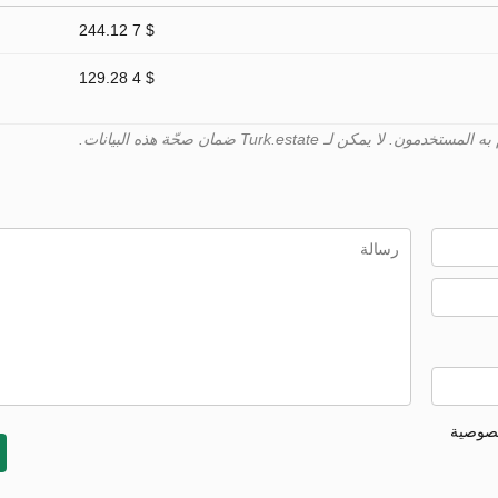
$ 7 244.12
$ 4 129.28
خصوصية