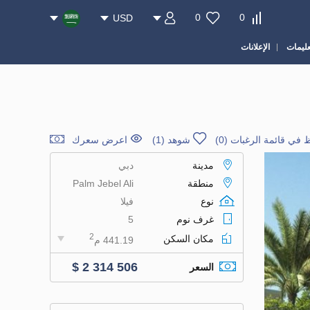
0
0
USD
عليمات
الإعلانات
 في قائمة الرغبات
(
0
)
شوهد (1)
اعرض سعرك
مدينة
دبي
منطقة
Palm Jebel Ali
نوع
فيلا
غرف نوم
5
2
مكان السكن
441.19 م
$ 2 314 506
السعر