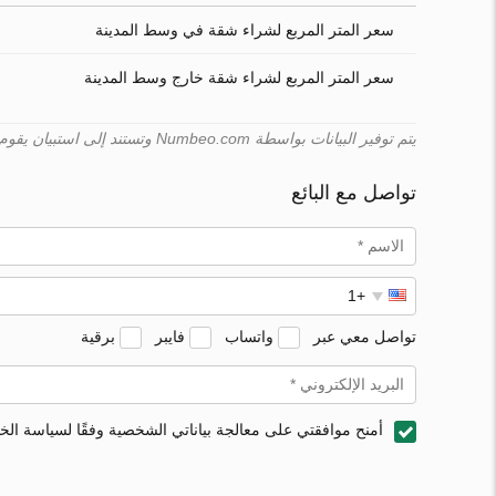
سعر المتر المربع لشراء شقة في وسط المدينة
سعر المتر المربع لشراء شقة خارج وسط المدينة
يتم توفير البيانات بواسطة Numbeo.com وتستند إلى استبيان يقوم به المستخدمون. لا يمكن لـ Turk.estate ضمان صحّة هذه البيانات.
تواصل مع البائع
تواصل معي عبر
واتساب
فايبر
برقية
أمنح موافقتي على معالجة بياناتي الشخصية وفقًا لسياسة ال