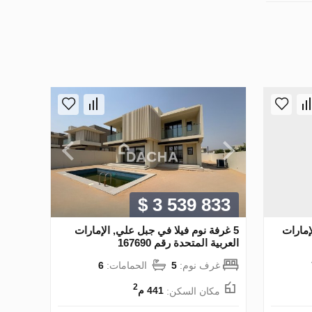
$ 3 539 833
فيلا في Al Furjan, الإمارات
5 غرفة نوم فيلا في جبل علي, الإمارات
العربية المتحدة رقم 167690
غرف نوم:
5
الحمامات:
6
2
مكان السكن:
441 م