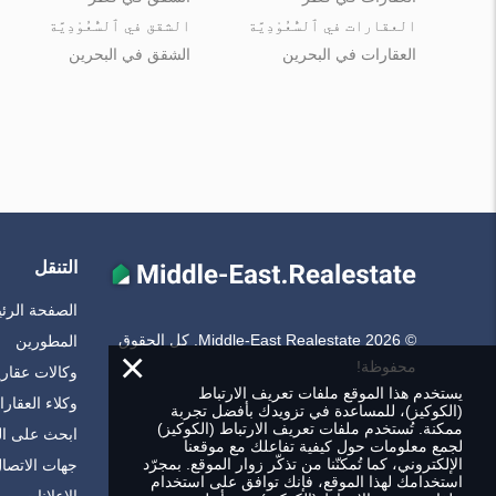
العقارات في ٱلسُّعُوْدِيَّة
الشقق في ٱلسُّعُوْدِيَّة
العقارات في البحرين
الشقق في البحرين
التنقل
الصفحة الرئ
© Middle-East Realestate 2026. كل الحقوق
المطورين
×
محفوظة!
وكالات عقاري
يستخدم هذا الموقع ملفات تعريف الارتباط
وكلاء العقار
(الكوكيز)، للمساعدة في تزويدك بأفضل تجربة
ممكنة. تُستخدم ملفات تعريف الارتباط (الكوكيز)
ابحث على ا
لجمع معلومات حول كيفية تفاعلك مع موقعنا
الإلكتروني، كما تُمكنّنا من تذكّر زوار الموقع. بمجرّد
جهات الاتصا
استخدامك لهذا الموقع، فإنك توافق على استخدام
الإعلانات