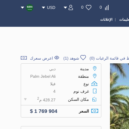
0
0
USD
عليمات
الإعلانات
 في قائمة الرغبات
(
0
)
شوهد (1)
اعرض سعرك
مدينة
دبي
منطقة
Palm Jebel Ali
نوع
فيلا
غرف نوم
4
2
مكان السكن
428.27 م
$ 1 769 904
السعر