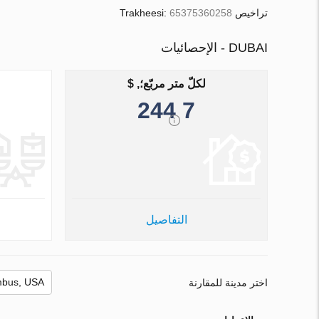
تراخيص Trakheesi:
65375360258
DUBAI - الإحصائيات
لكلّ متر مربّع؛, $
7 244
التفاصيل
اختر مدينة للمقارنة