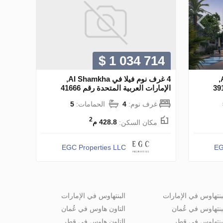
$ 1 034 714
4 غرف نوم فيلا في Al Shamkha,
4 غرف نوم فيلا في Al Shamkha,
الإمارات العربية المتحدة رقم 41666
غرف نوم:
4
الحمامات:
5
2
مكان السكن:
428.8 م
EGC Properties LLC
EG
بنتهاوس في الإمارات
البنتهاوس في الإمارات
بنتهاوس في عُمان
التاون هاوس في عُمان
بنتهاوس في قطر
التاون هاوس في قطر