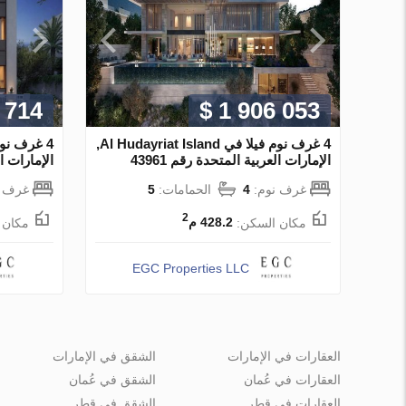
 714
$ 1 906 053
4 غرف نوم فيلا في Al Hudayriat Island,
الإمارات العربية المتحدة رقم 43961
الإمارات الع
غرف نوم:
4
الحمامات:
5
غرف ن
2
مكان السكن:
428.2 م
مكان 
EGC Properties LLC
العقارات في الإمارات
الشقق في الإمارات
العقارات في عُمان
الشقق في عُمان
العقارات في قطر
الشقق في قطر