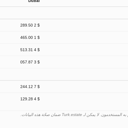
Dubai
$ 2 289.50
$ 1 465.00
$ 4 513.31
$ 3 057.87
$ 7 244.12
$ 4 129.28