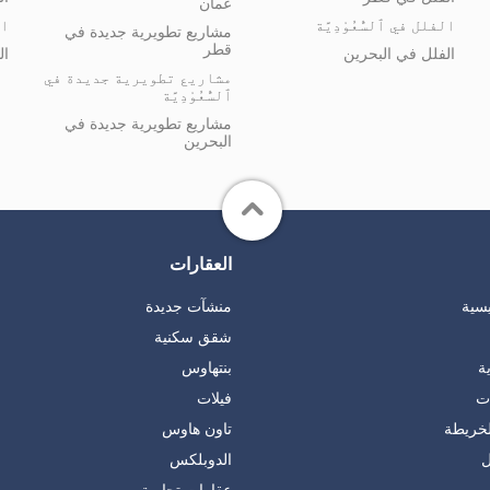
عُمان
الفلل في ٱلسُّعُوْدِيَّة
ال
مشاريع تطويرية جديدة في
قطر
الفلل في البحرين
ال
مشاريع تطويرية جديدة في
ٱلسُّعُوْدِيَّة
مشاريع تطويرية جديدة في
البحرين
العقارات
يسية
منشآت جديدة
شقق سكنية
ة
بنتهاوس
ات
فيلات
لخريطة
تاون هاوس
ل
الدوبلكس
عقارات تجارية