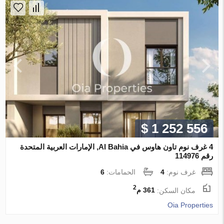
$ 1 252 556
4 غرف نوم تاون هاوس في Al Bahia, الإمارات العربية المتحدة
رقم 114976
غرف نوم:
4
الحمامات:
6
2
مكان السكن:
361 م
Oia Properties