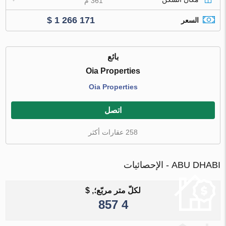
361 م
$ 1 266 171
السعر
بائع
Oia Properties
Oia Properties
اتصل
258 عقارات أكثر
ABU DHABI - الإحصائيات
لكلّ متر مربّع؛, $
4 857