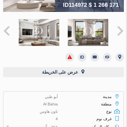
ID114972
$ 1 266 171
عرض على الخريطة
مدينة
أبو ظبي
منطقة
Al Bahia
نوع
تاون هاوس
غرف نوم
4
2
مكان السكن