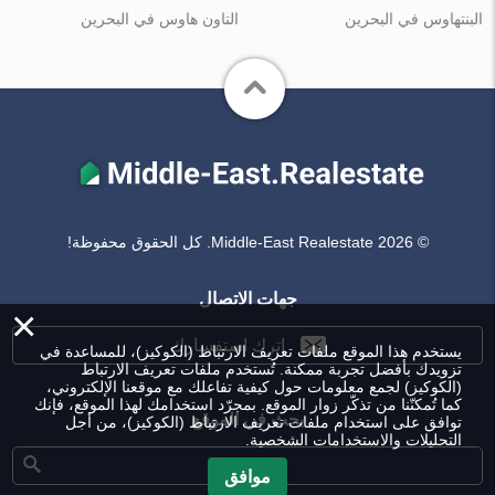
البنتهاوس في البحرين
التاون هاوس في البحرين
© Middle-East Realestate 2026. كل الحقوق محفوظة!
جهات الاتصال
×
اترك استفسارك
يستخدم هذا الموقع ملفات تعريف الارتباط (الكوكيز)، للمساعدة في
تزويدك بأفضل تجربة ممكنة. تُستخدم ملفات تعريف الارتباط
(الكوكيز) لجمع معلومات حول كيفية تفاعلك مع موقعنا الإلكتروني،
كما تُمكنّنا من تذكّر زوار الموقع. بمجرّد استخدامك لهذا الموقع، فإنك
بحث في الموقع
توافق على استخدام ملفات تعريف الارتباط (الكوكيز)، من أجل
التحليلات والاستخدامات الشخصية.
موافق