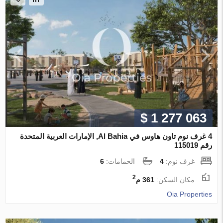
$ 1 277 063
4 غرف نوم تاون هاوس في Al Bahia, الإمارات العربية المتحدة
رقم 115019
غرف نوم:
4
الحمامات:
6
2
مكان السكن:
361 م
Oia Properties