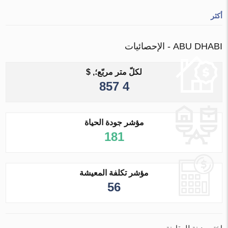
أكثر
ABU DHABI - الإحصائيات
لكلّ متر مربّع؛, $
4 857
مؤشر جودة الحياة
181
مؤشر تكلفة المعيشة
56
اختر مدينة للمقارنة