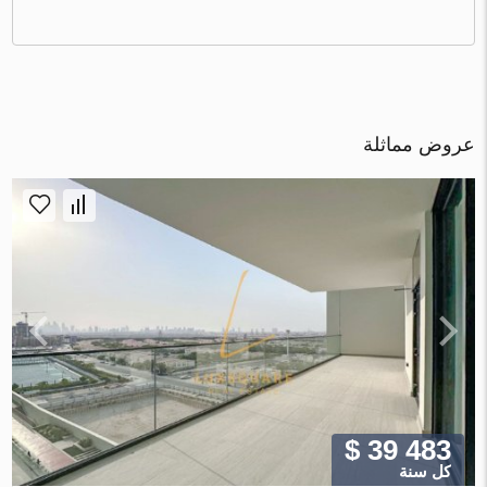
عروض مماثلة
$ 39 483
كل سنة