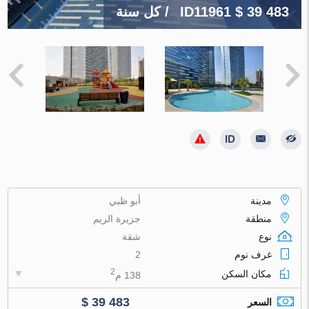
$ 39 483
ID11961
/ كل سنة
مدينة
أبو ظبي
منطقة
جزيرة الريم
نوع
شقة
غرف نوم
2
2
مكان السكن
138 م
$ 39 483
السعر