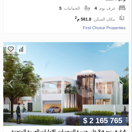
غرف نوم:
4
الحمامات:
5
2
مكان السكن:
581.8 م
First Choice Properties
$ 2 165 765
4 غرف نوم فيلا على جزيرة السعديات, الإمارات العربية المتحدة