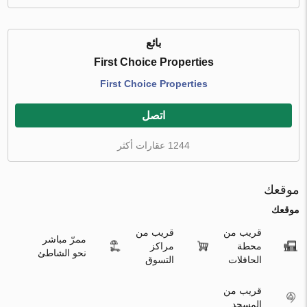
بائع
First Choice Properties
First Choice Properties
اتصل
1244 عقارات أكثر
موقعك
موقعك
قريب من
قريب من
ممرّ مباشر
محطة
مراكز
نحو الشاطئ
الحافلات
التسوق
قريب من
المسجد