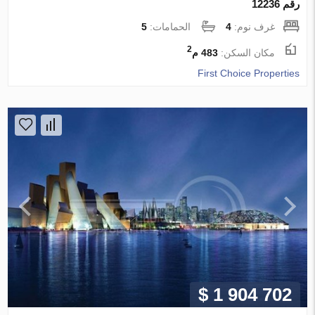
رقم 12236
غرف نوم:
4
الحمامات:
5
2
مكان السكن:
483 م
First Choice Properties
$ 1 904 702