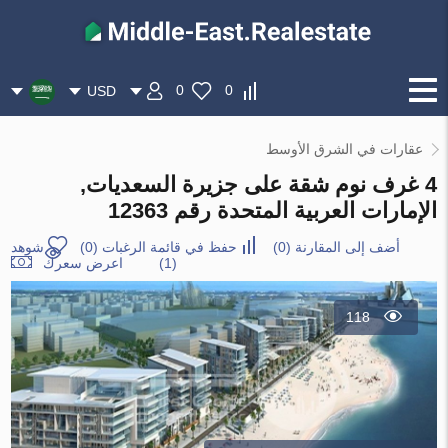
0
0
USD
عقارات في الشرق الأوسط
4 غرف نوم شقة على جزيرة السعديات,
الإمارات العربية المتحدة رقم 12363
أضف إلى المقارنة
(
0
)
حفظ في قائمة الرغبات
(
0
)
شوهد
(1)
اعرض سعرك
118