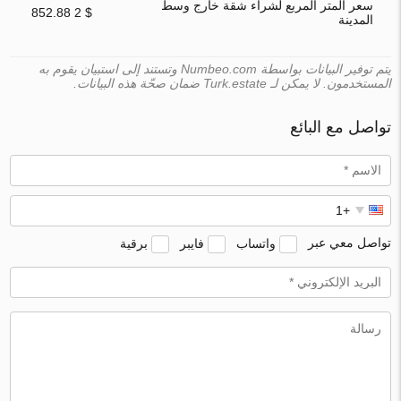
سعر المتر المربع لشراء شقة خارج وسط
$ 2 852.88
المدينة
يتم توفير البيانات بواسطة Numbeo.com وتستند إلى استبيان يقوم به
المستخدمون. لا يمكن لـ Turk.estate ضمان صحّة هذه البيانات.
تواصل مع البائع
تواصل معي عبر
واتساب
فايبر
برقية