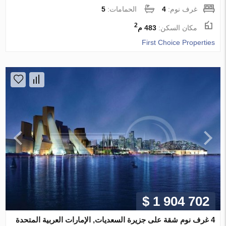
غرف نوم:
4
الحمامات:
5
2
مكان السكن:
483 م
First Choice Properties
$ 1 904 702
4 غرف نوم شقة على جزيرة السعديات, الإمارات العربية المتحدة