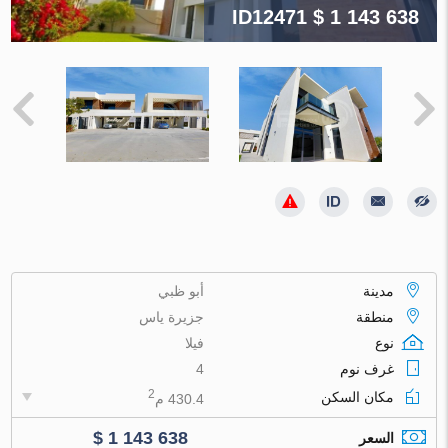
ID12471
$ 1 143 638
مدينة
أبو ظبي
منطقة
جزيرة ياس
نوع
فيلا
غرف نوم
4
2
مكان السكن
430.4 م
$ 1 143 638
السعر