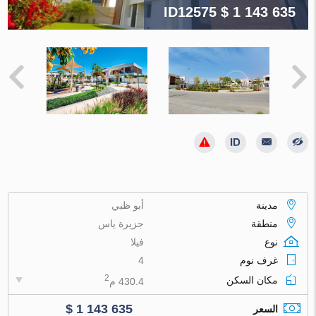
ID12575
$ 1 143 635
مدينة
أبو ظبي
منطقة
جزيرة ياس
نوع
فيلا
غرف نوم
4
2
مكان السكن
430.4 م
$ 1 143 635
السعر