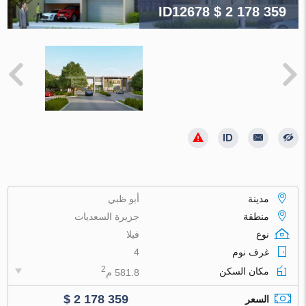
ID12678
$ 2 178 359
مدينة
أبو ظبي
منطقة
جزيرة السعديات
نوع
فيلا
غرف نوم
4
2
مكان السكن
581.8 م
$ 2 178 359
السعر