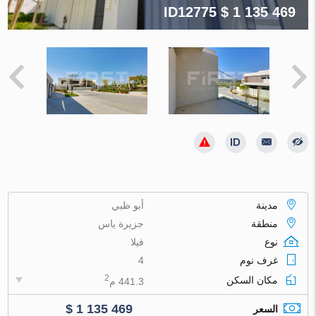
ID12775
$ 1 135 469
مدينة
أبو ظبي
منطقة
جزيرة ياس
نوع
فيلا
غرف نوم
4
2
مكان السكن
441.3 م
$ 1 135 469
السعر