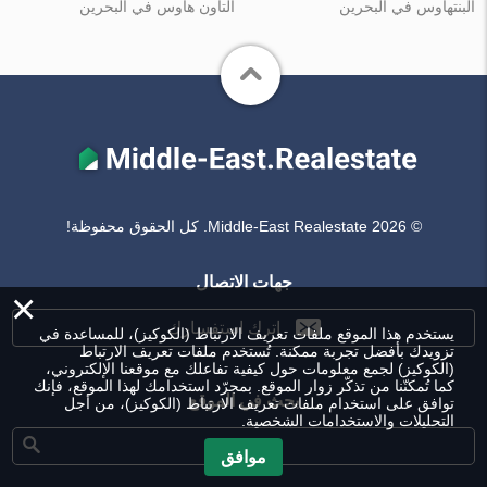
البنتهاوس في البحرين
التاون هاوس في البحرين
© Middle-East Realestate 2026. كل الحقوق محفوظة!
جهات الاتصال
×
اترك استفسارك
يستخدم هذا الموقع ملفات تعريف الارتباط (الكوكيز)، للمساعدة في
تزويدك بأفضل تجربة ممكنة. تُستخدم ملفات تعريف الارتباط
(الكوكيز) لجمع معلومات حول كيفية تفاعلك مع موقعنا الإلكتروني،
كما تُمكنّنا من تذكّر زوار الموقع. بمجرّد استخدامك لهذا الموقع، فإنك
بحث في الموقع
توافق على استخدام ملفات تعريف الارتباط (الكوكيز)، من أجل
التحليلات والاستخدامات الشخصية.
موافق