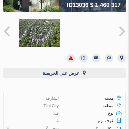
ID13036
$ 1 460 317
عرض على الخريطة
مدينة
الشارقة
منطقة
Tilal City
نوع
فيلا
غرف نوم
4
2
مكان السكن