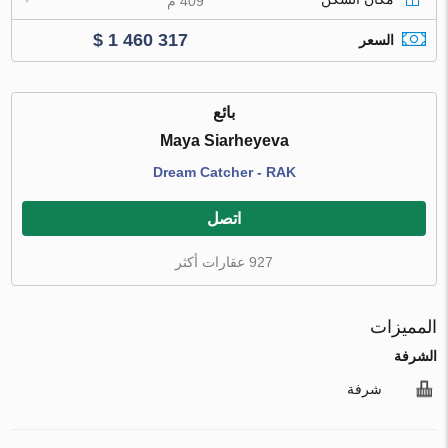
409 م
$ 1 460 317
السعر
بائع
Maya Siarheyeva
Dream Catcher - RAK
اتصل
927 عقارات أكثر
المميزات
الشرفة
شرفة