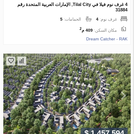
4 غرف نوم فيلا في Tilal City, الإمارات العربية المتحدة رقم
31884
غرف نوم:
4
الحمامات:
5
2
مكان السكن:
409 م
Dream Catcher - RAK
$ 1 457 594