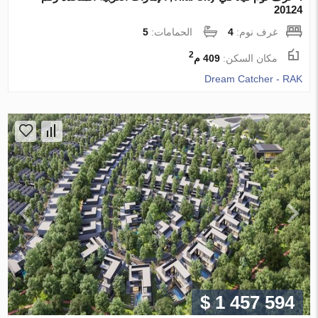
20124
غرف نوم:
4
الحمامات:
5
2
مكان السكن:
409 م
Dream Catcher - RAK
$ 1 457 594