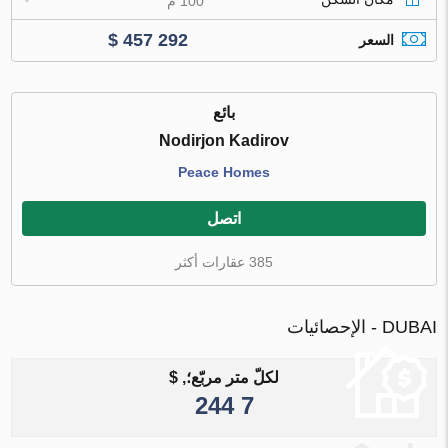
100 م
$ 457 292
السعر
بائع
Nodirjon Kadirov
Peace Homes
اتصل
385 عقارات أكثر
DUBAI - الإحصائيات
لكلّ متر مربّع؛, $
7 244