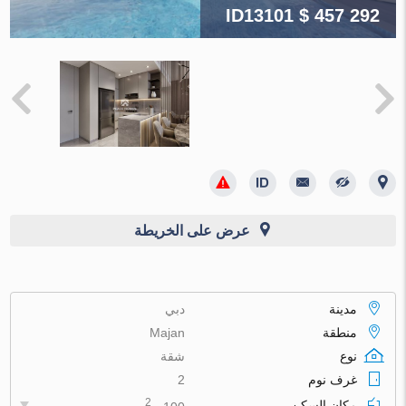
ID13101
$ 457 292
عرض على الخريطة
مدينة
دبي
منطقة
Majan
نوع
شقة
غرف نوم
2
2
مكان السكن