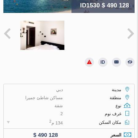
ID1530
$ 490 128
مدينة
دبي
منطقة
مساكن شاطئ جميرا
نوع
شقة
غرف نوم
2
2
مكان السكن
134 م
$ 490 128
السعر