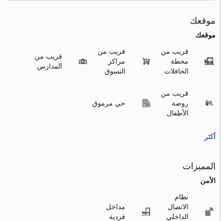
موقعك
موقعك
قريب من
قريب من
قريب من
محطة
مراكز
المدارس
الحافلات
التسوق
قريب من
روضة
حي مرموق
الأطفال
أكثر
المميزات
الأمن
نظام
الاتصال
مداخل
الداخلي
فردية