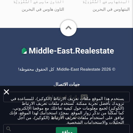
البنتهاوس في ٱلسُّعُوْدِيَّة
التاون هاوس في ٱلسُّعُوْدِيَّة
البنتهاوس في البحرين
التاون هاوس في البحرين
© Middle-East Realestate 2026. كل الحقوق محفوظة!
جهات الاتصال
×
اترك استفسارك
يستخدم هذا الموقع ملفات تعريف الارتباط (الكوكيز)، للمساعدة في
تزويدك بأفضل تجربة ممكنة. تُستخدم ملفات تعريف الارتباط
(الكوكيز) لجمع معلومات حول كيفية تفاعلك مع موقعنا الإلكتروني،
كما تُمكنّنا من تذكّر زوار الموقع. بمجرّد استخدامك لهذا الموقع، فإنك
بحث في الموقع
توافق على استخدام ملفات تعريف الارتباط (الكوكيز)، من أجل
التحليلات والاستخدامات الشخصية.
موافق