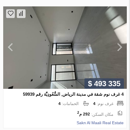
$ 493 335
4 غرف نوم شقة في مدينة الرياض, السُّعُودِيَّة رقم 59939
غرف نوم:
4
الحمامات:
4
2
مكان السكن:
292 م
Sakn Al Maali Real Estate