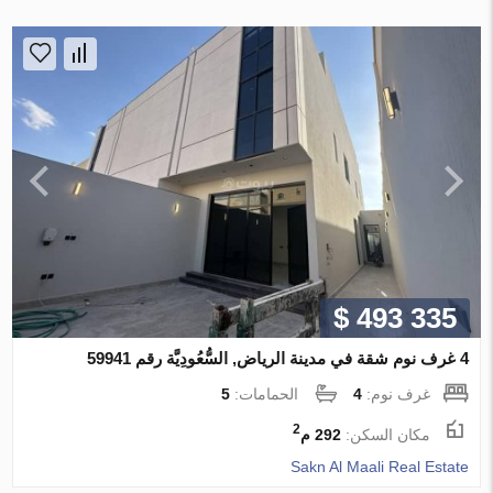
$ 493 335
4 غرف نوم شقة في مدينة الرياض, السُّعُودِيَّة رقم 59941
غرف نوم:
4
الحمامات:
5
2
مكان السكن:
292 م
Sakn Al Maali Real Estate