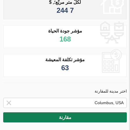
لكلّ متر مربّع؛, $
7 244
مؤشر جودة الحياة
168
مؤشر تكلفة المعيشة
63
اختر مدينة للمقارنة
مقارنة