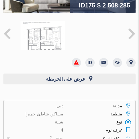
ID175
$ 2 508 285
عرض على الخريطة
مدينة
دبي
منطقة
مساكن شاطئ جميرا
نوع
شقة
غرف نوم
4
2
مكان السكن