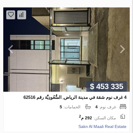
$ 453 335
4 غرف نوم شقة في مدينة الرياض, السُّعُودِيَّة رقم 62516
غرف نوم:
4
الحمامات:
5
2
مكان السكن:
292 م
Sakn Al Maali Real Estate