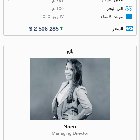
291 م
الى البحر
100 م
موعد الانتهاء
IV ربع, 2020
$ 2 508 285
السعر
بائع
Элен
Managing Director