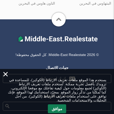
البنتهاوس في البحرين
التاون هاوس في البحرين
© Middle-East Realestate 2026. كل الحقوق محفوظة!
جهات الاتصال
×
اترك استفسارك
يستخدم هذا الموقع ملفات تعريف الارتباط (الكوكيز)، للمساعدة في
تزويدك بأفضل تجربة ممكنة. تُستخدم ملفات تعريف الارتباط
(الكوكيز) لجمع معلومات حول كيفية تفاعلك مع موقعنا الإلكتروني،
كما تُمكنّنا من تذكّر زوار الموقع. بمجرّد استخدامك لهذا الموقع، فإنك
بحث في الموقع
توافق على استخدام ملفات تعريف الارتباط (الكوكيز)، من أجل
التحليلات والاستخدامات الشخصية.
موافق