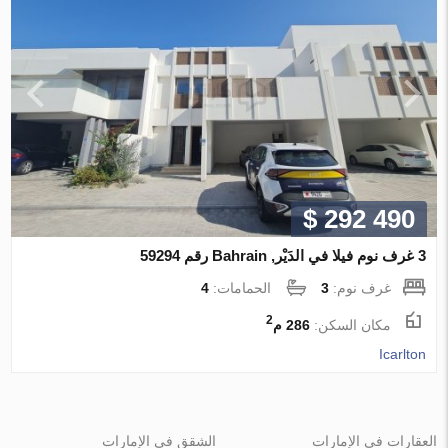
$ 292 490
3 غرف نوم فيلا في الدَيْر, Bahrain رقم 59294
غرف نوم:
3
الحمامات:
4
2
مكان السكن:
286 م
Icarlton
العقارات في الإمارات
الشقق في الإمارات