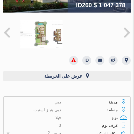
ID260
$ 1 047 378
عرض على الخريطة
مدينة
دبي
منطقة
دبي هيلز استيت
نوع
فيلا
غرف نوم
3
2
مكان السكن