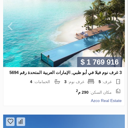
$ 1 769 916
3 غرف نوم فيلا في أبو ظبي, الإمارات العربية المتحدة رقم 5694
غرف:
5
غرف نوم:
3
الحمامات:
4
2
مكان السكن:
290 م
Azco Real Estate