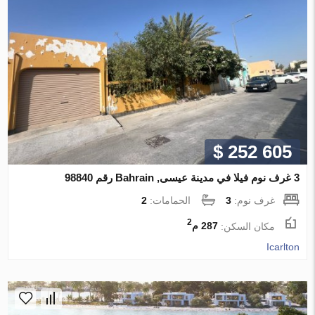
$ 252 605
3 غرف نوم فيلا في مدينة عيسى, Bahrain رقم 98840
غرف نوم:
3
الحمامات:
2
2
مكان السكن:
287 م
Icarlton