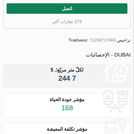
اتصل
373 عقارات أكثر
تراخيص Trakheesi:
71258717665
DUBAI - الإحصائيات
لكلّ متر مربّع؛, $
7 244
مؤشر جودة الحياة
168
مؤشر تكلفة المعيشة