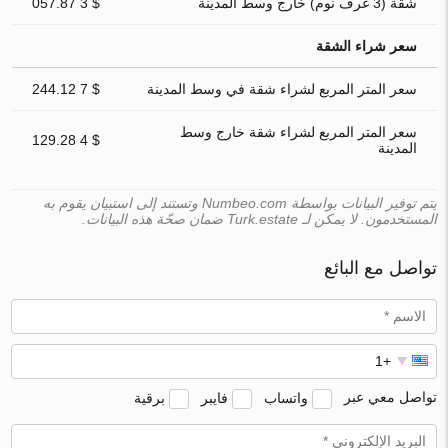
شقة (3 غرف نوم) خارج وسط المدينة
$ 3 057.87
سعر شراء الشقة
سعر المتر المربع لشراء شقة في وسط المدينة
$ 7 244.12
سعر المتر المربع لشراء شقة خارج وسط
$ 4 129.28
المدينة
يتم توفير البيانات بواسطة Numbeo.com وتستند إلى استبيان يقوم به
المستخدمون. لا يمكن لـ Turk.estate ضمان صحّة هذه البيانات.
تواصل مع البائع
تواصل معي عبر
واتساب
فايبر
برقية