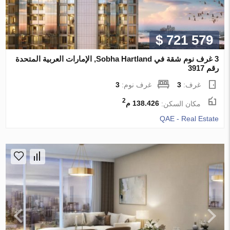
$ 721 579
3 غرف نوم شقة في Sobha Hartland, الإمارات العربية المتحدة
رقم 3917
غرف:
3
غرف نوم:
3
2
مكان السكن:
138.426 م
QAE - Real Estate