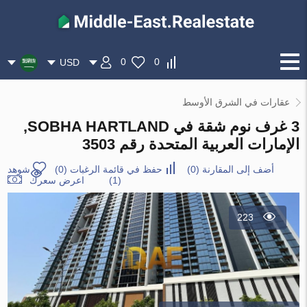
0
0
USD
عقارات في الشرق الأوسط
3 غرف نوم شقة في SOBHA HARTLAND,
الإمارات العربية المتحدة رقم 3503
أضف إلى المقارنة
(
0
)
حفظ في قائمة الرغبات
(
0
)
شوهد
(1)
اعرض سعرك
223