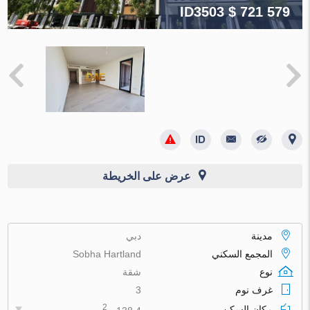
ID3503
$ 721 579
عرض على الخريطة
مدينة
دبي
المجمع السكني
Sobha Hartland
نوع
شقة
غرف نوم
3
2
مكان السكن