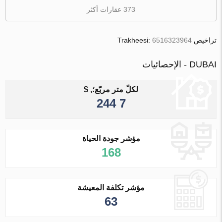
373 عقارات أكثر
تراخيص Trakheesi:
6516323964
DUBAI - الإحصائيات
لكلّ متر مربّع؛, $
7 244
مؤشر جودة الحياة
168
مؤشر تكلفة المعيشة
63