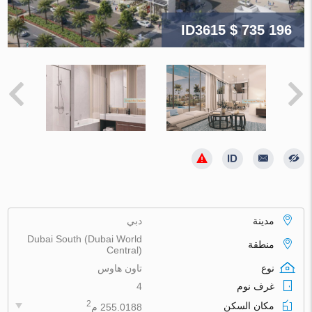
ID3615
$ 735 196
مدينة
دبي
Dubai South (Dubai World
منطقة
Central)
نوع
تاون هاوس
غرف نوم
4
2
مكان السكن
255.0188 م