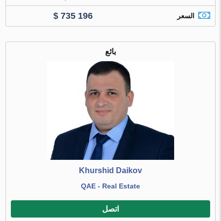
$ 735 196
السعر
بائع
Khurshid Daikov
QAE - Real Estate
اتصل