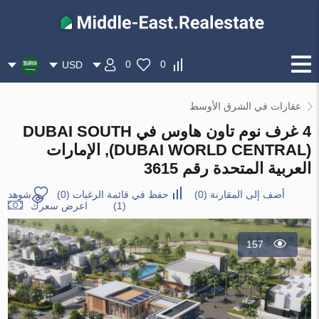
0
0
USD
عقارات في الشرق الأوسط
4 غرف نوم تاون هاوس في DUBAI SOUTH
(DUBAI WORLD CENTRAL), الإمارات
العربية المتحدة رقم 3615
أضف إلى المقارنة
(
0
)
حفظ في قائمة الرغبات
(
0
)
شوهد
(1)
اعرض سعرك
157