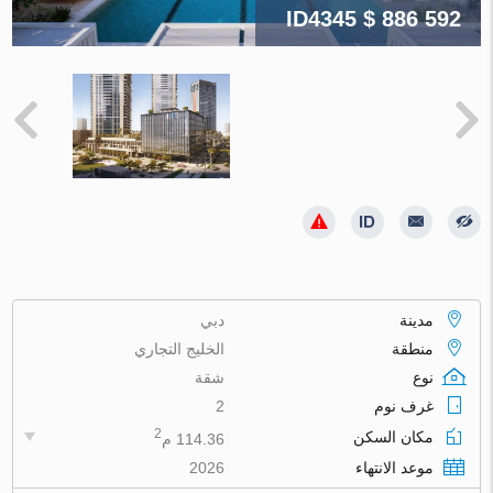
ID4345
$ 886 592
مدينة
دبي
منطقة
الخليج التجاري
نوع
شقة
غرف نوم
2
2
مكان السكن
114.36 م
موعد الانتهاء
2026