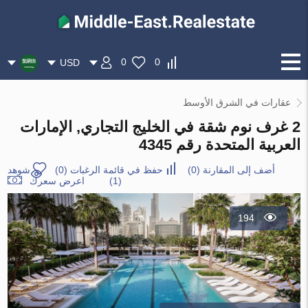
0
0
USD
عقارات في الشرق الأوسط
2 غرف نوم شقة في الخليج التجاري, الإمارات
العربية المتحدة رقم 4345
أضف إلى المقارنة
(
0
)
حفظ في قائمة الرغبات
(
0
)
شوهد
(1)
اعرض سعرك
194