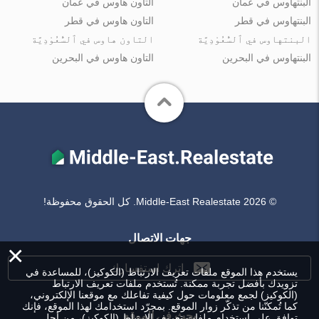
البنتهاوس في عُمان
التاون هاوس في عُمان
البنتهاوس في قطر
التاون هاوس في قطر
البنتهاوس في ٱلسُّعُوْدِيَّة
التاون هاوس في ٱلسُّعُوْدِيَّة
البنتهاوس في البحرين
التاون هاوس في البحرين
© Middle-East Realestate 2026. كل الحقوق محفوظة!
جهات الاتصال
×
اترك استفسارك
يستخدم هذا الموقع ملفات تعريف الارتباط (الكوكيز)، للمساعدة في
تزويدك بأفضل تجربة ممكنة. تُستخدم ملفات تعريف الارتباط
(الكوكيز) لجمع معلومات حول كيفية تفاعلك مع موقعنا الإلكتروني،
كما تُمكنّنا من تذكّر زوار الموقع. بمجرّد استخدامك لهذا الموقع، فإنك
بحث في الموقع
توافق على استخدام ملفات تعريف الارتباط (الكوكيز)، من أجل