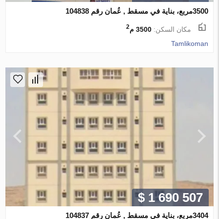
3500مربع، بناية في مسقط , عُمان رقم 104838
2
مكان السكن:
3500 م
Tamlikoman
$ 1 690 507
3404مربع، بناية في مسقط , عُمان رقم 104837