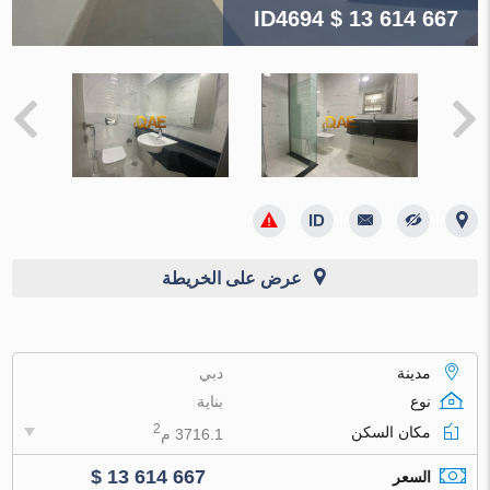
ID4694
$ 13 614 667
عرض على الخريطة
مدينة
دبي
نوع
بناية
2
مكان السكن
3716.1 م
$ 13 614 667
السعر