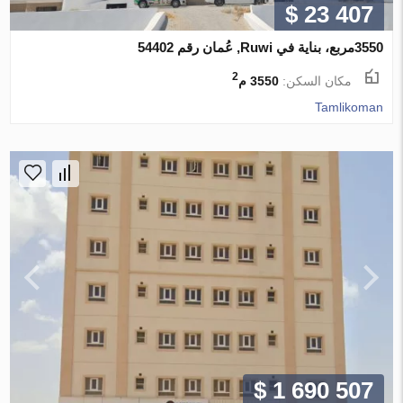
$ 23 407
3550مربع، بناية في Ruwi, عُمان رقم 54402
2
مكان السكن:
3550 م
Tamlikoman
$ 1 690 507