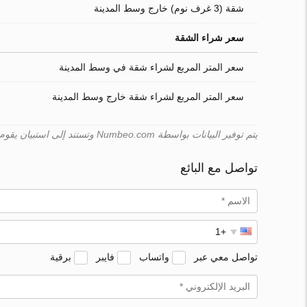
شقة (3 غرف نوم) خارج وسط المدينة
سعر شراء الشقة
سعر المتر المربع لشراء شقة في وسط المدينة
سعر المتر المربع لشراء شقة خارج وسط المدينة
يتم توفير البيانات بواسطة Numbeo.com وتستند إلى استبيان يقوم به المستخدمون. لا يمكن لـ Turk.estate ضمان صحّة هذه البيانات.
تواصل مع البائع
تواصل معي عبر
واتساب
فايبر
برقية