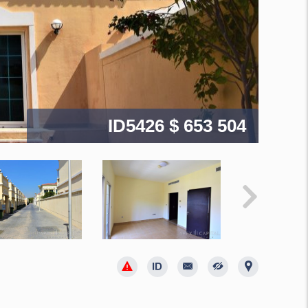
ID5426
$ 653 504