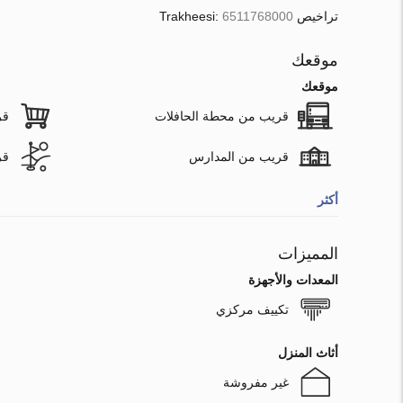
تراخيص Trakheesi:
6511768000
موقعك
موقعك
قريب من محطة الحافلات
قر
قريب من المدارس
قر
أكثر
المميزات
المعدات والأجهزة
تكييف مركزي
أثاث المنزل
غير مفروشة