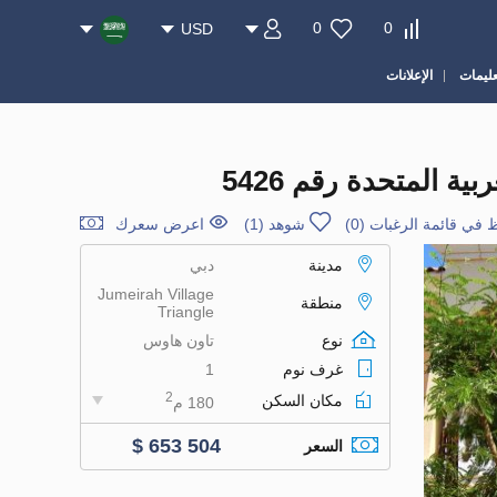
0
0
USD
عليمات
الإعلانات
 في قائمة الرغبات
(
0
)
شوهد (1)
اعرض سعرك
مدينة
دبي
Jumeirah Village
منطقة
Triangle
نوع
تاون هاوس
غرف نوم
1
2
مكان السكن
180 م
$ 653 504
السعر