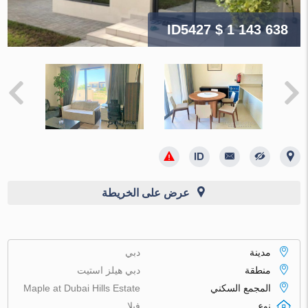
ID5427
$ 1 143 638
عرض على الخريطة
مدينة
دبي
منطقة
دبي هيلز استيت
المجمع السكني
Maple at Dubai Hills Estate
نوع
فيلا