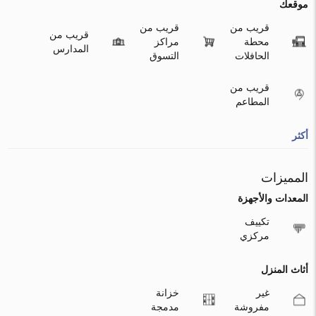
موقعك
قريب من
قريب من
قريب من
محطة
مراكز
المدارس
الحافلات
التسوق
قريب من
المطاعم
أكثر
المميزات
المعدات والأجهزة
تكييف
مركزي
أثاث المنزل
غير
خزانة
مفروشة
مدمجة