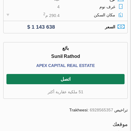
غرف نوم
4
2
مكان السكن
290.4 م
$ 1 143 638
السعر
بائع
Sunil Rathod
APEX CAPITAL REAL ESTATE
اتصل
51 ملكية عقارية أكثر
تراخيص Trakheesi:
6928565357
موقعك