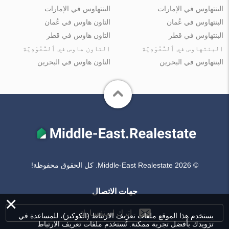
البنتهاوس في الإمارات
البنتهاوس في الإمارات
البنتهاوس في عُمان
التاون هاوس في عُمان
البنتهاوس في قطر
التاون هاوس في قطر
البنتهاوس في ٱلسُّعُوْدِيَّة
التاون هاوس في ٱلسُّعُوْدِيَّة
البنتهاوس في البحرين
التاون هاوس في البحرين
© Middle-East Realestate 2026. كل الحقوق محفوظة!
جهات الاتصال
×
اترك استفسارك
يستخدم هذا الموقع ملفات تعريف الارتباط (الكوكيز)، للمساعدة في
تزويدك بأفضل تجربة ممكنة. تُستخدم ملفات تعريف الارتباط