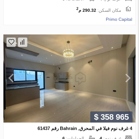
2
مكان السكن:
290.32 م
Primo Capital
$ 358 965
4 غرف نوم فيلا في المحرق, Bahrain رقم 61437
غرف نوم:
4
الحمامات:
6