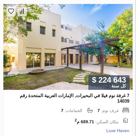
$ 224 643
كل سنة
7 غرفة نوم فيلا في البحيرات, الإمارات العربية المتحدة رقم
14039
غرف نوم:
7
الحمامات:
7
2
مكان السكن:
689.71 م
Luxe Haven