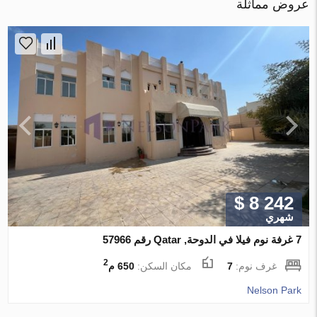
عروض مماثلة
$ 8 242
شهري
7 غرفة نوم فيلا في الدوحة, Qatar رقم 57966
2
غرف نوم:
7
مكان السكن:
650 م
Nelson Park