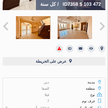
$ 103 472
ID7358
/ كل سنة
عرض على الخريطة
مدينة
دبي
منطقة
الصفا
نوع
فيلا
غرف نوم
7
2
مكان السكن