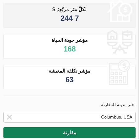
لكلّ متر مربّع؛, $
7 244
مؤشر جودة الحياة
168
مؤشر تكلفة المعيشة
63
اختر مدينة للمقارنة
مقارنة