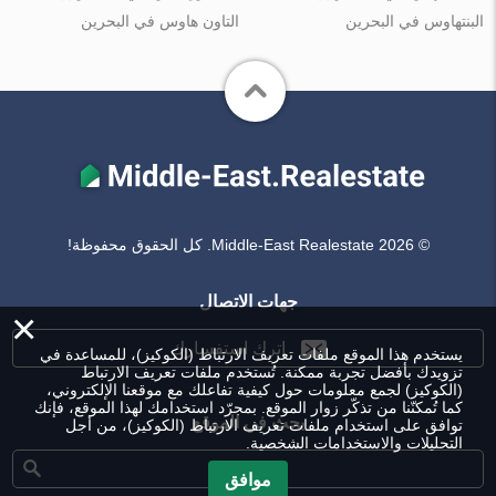
البنتهاوس في البحرين
التاون هاوس في البحرين
© Middle-East Realestate 2026. كل الحقوق محفوظة!
جهات الاتصال
×
اترك استفسارك
يستخدم هذا الموقع ملفات تعريف الارتباط (الكوكيز)، للمساعدة في
تزويدك بأفضل تجربة ممكنة. تُستخدم ملفات تعريف الارتباط
(الكوكيز) لجمع معلومات حول كيفية تفاعلك مع موقعنا الإلكتروني،
كما تُمكنّنا من تذكّر زوار الموقع. بمجرّد استخدامك لهذا الموقع، فإنك
بحث في الموقع
توافق على استخدام ملفات تعريف الارتباط (الكوكيز)، من أجل
التحليلات والاستخدامات الشخصية.
موافق