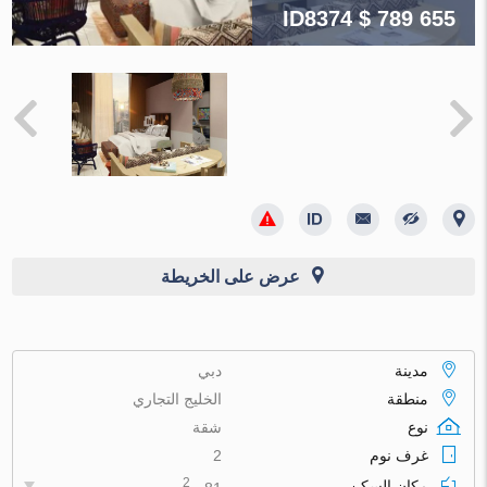
ID8374
$ 789 655
عرض على الخريطة
مدينة
دبي
منطقة
الخليج التجاري
نوع
شقة
غرف نوم
2
2
مكان السكن