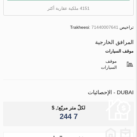
4151 ملكية عقارية أكثر
تراخيص Trakheesi:
71440007641
المرافق الخارجية
موقف السيارات
موقف
السيارات
DUBAI - الإحصائيات
لكلّ متر مربّع؛, $
7 244