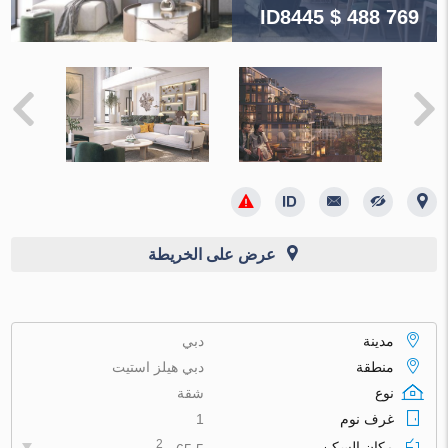
ID8445
$ 488 769
عرض على الخريطة
مدينة
دبي
منطقة
دبي هيلز استيت
نوع
شقة
غرف نوم
1
2
مكان السكن