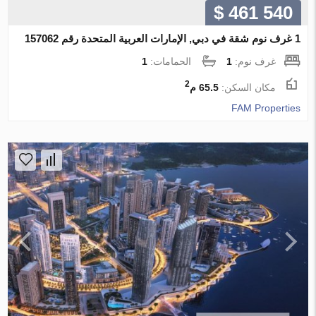
$ 461 540
1 غرف نوم شقة في دبي, الإمارات العربية المتحدة رقم 157062
غرف نوم:
1
الحمامات:
1
2
مكان السكن:
65.5 م
FAM Properties