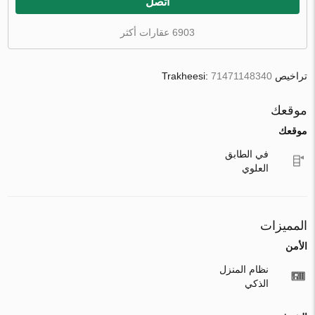
اتصل
6903 عقارات أكثر
تراخيص Trakheesi:
71471148340
موقعك
موقعك
في الطابق
العلوي
المميزات
الأمن
نظام المنزل
الذكي