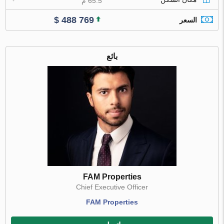
65.5 م
$ 488 769
السعر
بائع
FAM Properties
Chief Executive Officer
FAM Properties