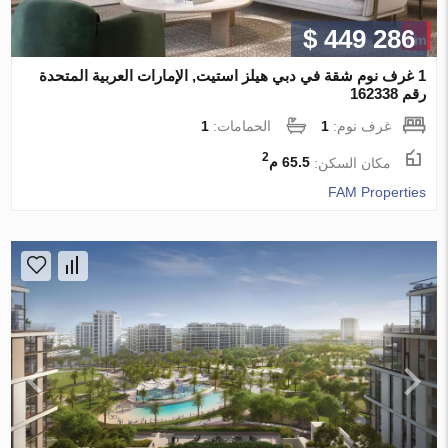
$ 449 286
1 غرف نوم شقة في دبي هيلز استيت, الإمارات العربية المتحدة
رقم 162338
غرف نوم:
1
الحمامات:
1
2
مكان السكن:
65.5 م
FAM Properties