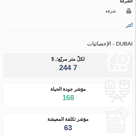
الشرفة
شرفة
أكثر
DUBAI - الإحصائيات
لكلّ متر مربّع؛, $
7 244
مؤشر جودة الحياة
168
مؤشر تكلفة المعيشة
63