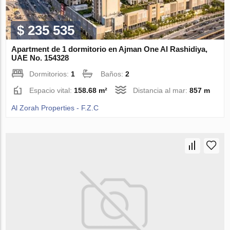
$ 235 535
Apartment de 1 dormitorio en Ajman One Al Rashidiya,
UAE No. 154328
Dormitorios:
1
Baños:
2
Espacio vital:
158.68 m²
Distancia al mar:
857 m
Al Zorah Properties - F.Z.C