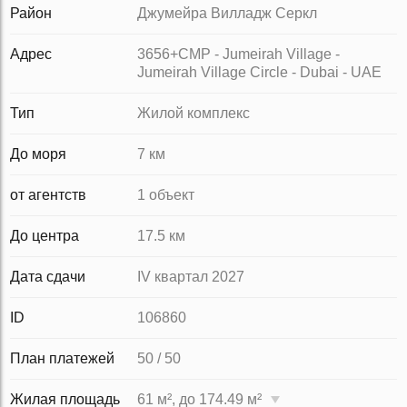
Район
Джумейра Вилладж Серкл
Адрес
3656+CMP - Jumeirah Village -
Jumeirah Village Circle - Dubai - UAE
Тип
Жилой комплекс
До моря
7 км
от агентств
1 объект
До центра
17.5 км
Дата сдачи
IV квартал 2027
ID
106860
План платежей
50 / 50
Жилая площадь
61 м², до 174.49 м²