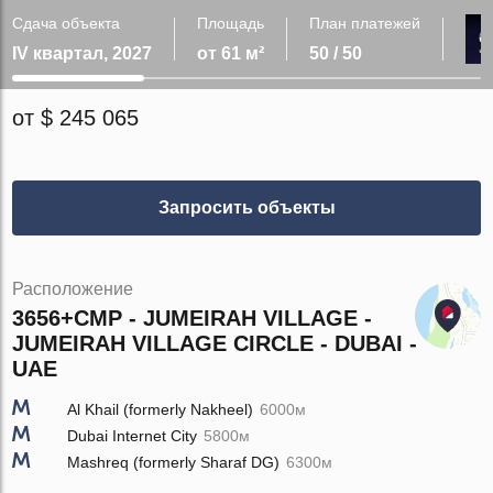
Сдача объекта
Площадь
План платежей
IV квартал, 2027
от 61 м²
50 / 50
от $ 245 065
Запросить объекты
Расположение
3656+CMP - JUMEIRAH VILLAGE -
JUMEIRAH VILLAGE CIRCLE - DUBAI -
UAE
Al Khail (formerly Nakheel)
6000м
Dubai Internet City
5800м
Mashreq (formerly Sharaf DG)
6300м