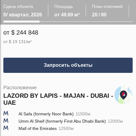
Сдача объекта
Площадь
План платежей
IV квартал, 2026
от 49.69 м²
20 / 80
от $ 244 848
от $ 19 131/м²
Запросить объекты
Расположение
LAZORD BY LAPIS - MAJAN - DUBAI -
UAE
Al Safa (formerly Noor Bank)
11500м
Umm Al Sheif (formerly First Abu Dhabi Bank)
12000м
Mall of the Emirates
12500м