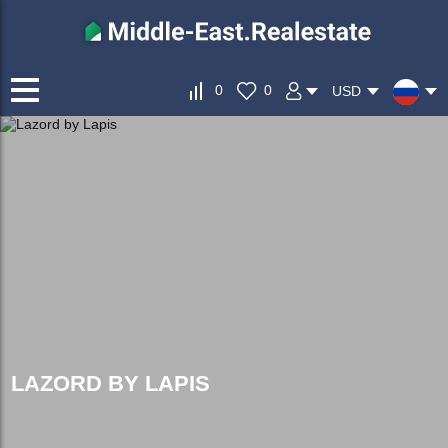
0
0
USD
LAZORD BY LAPIS