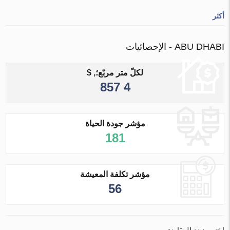
أكثر
ABU DHABI - الإحصائيات
لكلّ متر مربّع؛, $
4 857
مؤشر جودة الحياة
181
مؤشر تكلفة المعيشة
56
اختر مدينة للمقارنة