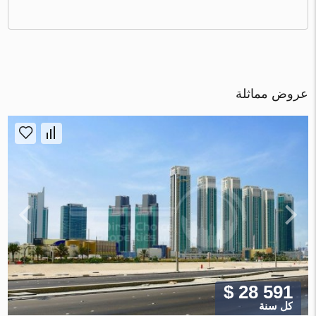
عروض مماثلة
$ 28 591
كل سنة