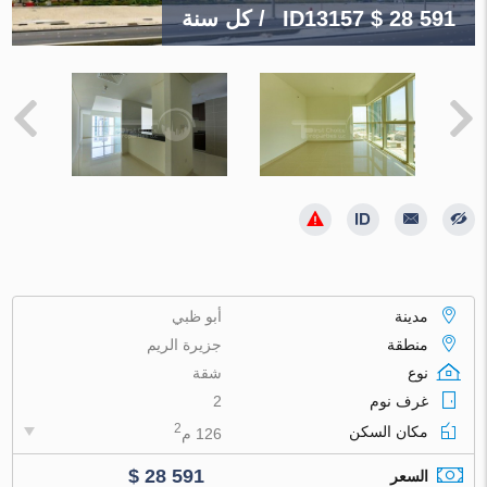
$ 28 591
ID13157
/ كل سنة
مدينة
أبو ظبي
منطقة
جزيرة الريم
نوع
شقة
غرف نوم
2
2
مكان السكن
126 م
$ 28 591
السعر