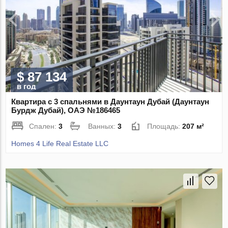
$ 87 134
в год
Квартира с 3 спальнями в Даунтаун Дубай (Даунтаун
Бурдж Дубай), ОАЭ №186465
Спален:
3
Ванных:
3
Площадь:
207 м²
Homes 4 Life Real Estate LLC