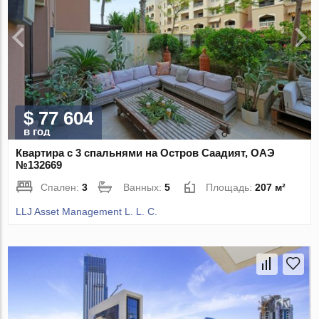
$ 77 604
в год
Квартира с 3 спальнями на Остров Саадият, ОАЭ
№132669
Спален:
3
Ванных:
5
Площадь:
207 м²
LLJ Asset Management L. L. C.