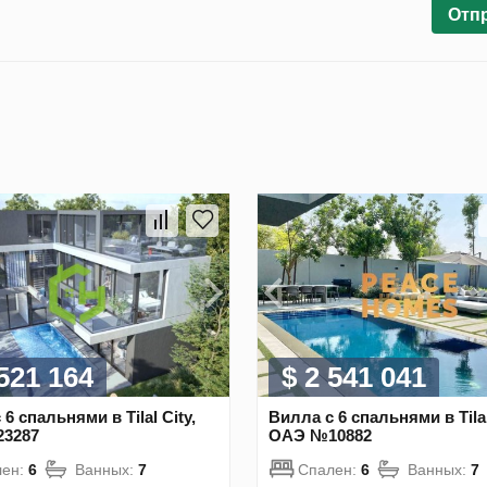
Отп
 521 164
$ 2 541 041
6 спальнями в Tilal City,
Вилла с 6 спальнями в Tilal
3287
ОАЭ №10882
лен:
6
Ванных:
7
Спален:
6
Ванных:
7