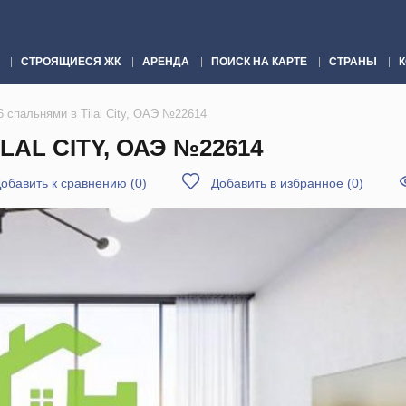
СТРОЯЩИЕСЯ ЖК
АРЕНДА
ПОИСК НА КАРТЕ
СТРАНЫ
6 спальнями в Tilal City, ОАЭ №22614
LAL CITY, ОАЭ №22614
обавить к сравнению
(
0
)
Добавить в избранное
(
0
)