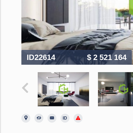
ID22614
$ 2 521 164